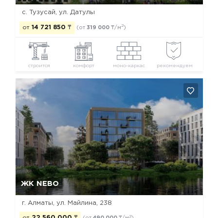
с. Тузусай, ул. Датулы
2
от
14 721 850
₸
(от
319 000
₸/м
)
строится
комфорт
моно-каркас
рекомендуем
Да, удалить
Отмена
ЖК NEBO
г. Алматы, ул. Майлина, 238
2
от
22 560 000
₸