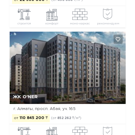
(от
490 000
₸/м
)
строится
комфорт
моно-каркас
рекомендуем
Да, удалить
Отмена
ЖК O'NER
г. Алматы, просп. Абая, уч. 165
2
от
110 845 200
₸
(от
852 262
₸/м
)