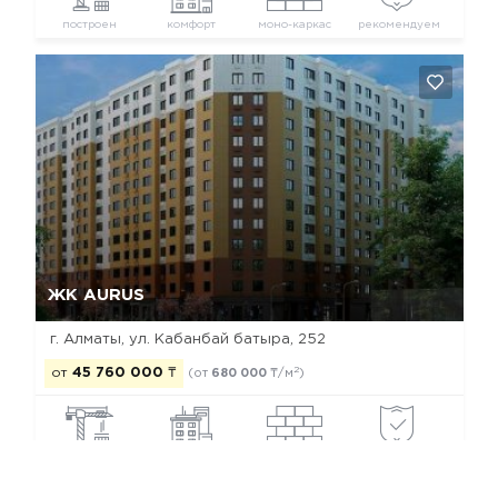
построен
комфорт
моно-каркас
рекомендуем
Да, удалить
Отмена
ЖК AURUS
г. Алматы, ул. Кабанбай батыра, 252
2
от
45 760 000
₸
(от
680 000
₸/м
)
построен
комфорт
моно-каркас
рекомендуем