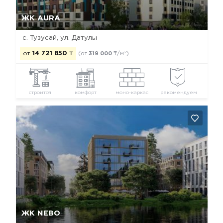
Да, удалить
Отмена
ЖК AURA
с. Тузусай, ул. Датулы
2
от
14 721 850
₸
(от
319 000
₸/м
)
строится
комфорт
моно-каркас
рекомендуем
Да, удалить
Отмена
ЖК NEBO