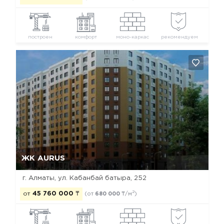
построен
комфорт
моно-каркас
рекомендуем
Да, удалить
Отмена
ЖК AURUS
г. Алматы, ул. Кабанбай батыра, 252
2
от
45 760 000
₸
(от
680 000
₸/м
)