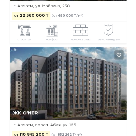
г. Алматы, ул. Майлина, 238
2
от
22 560 000
₸
(от
490 000
₸/м
)
строится
комфорт
моно-каркас
рекомендуем
Да, удалить
Отмена
ЖК O'NER
г. Алматы, просп. Абая, уч. 165
2
от
110 845 200
₸
(от
852 262
₸/м
)