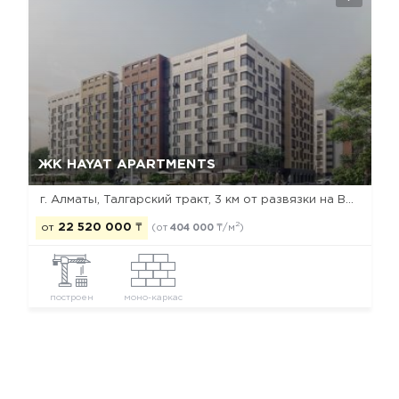
Да, удалить
Отмена
ЖК HAYAT APARTMENTS
г. Алматы, Талгарский тракт, 3 км от развязки на ВОАД
2
от
22 520 000
₸
(от
404 000
₸/м
)
построен
моно-каркас
Новостройки Алматы
Новостройки Бостандыкского района