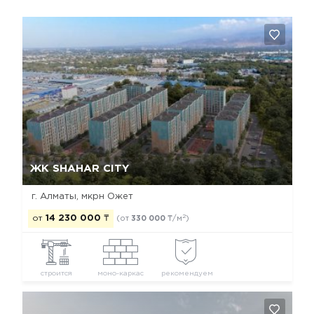
Да, удалить
Отмена
ЖК SHAHAR CITY
г. Алматы, мкрн Ожет
2
от
14 230 000
₸
(от
330 000
₸/м
)
строится
моно-каркас
рекомендуем