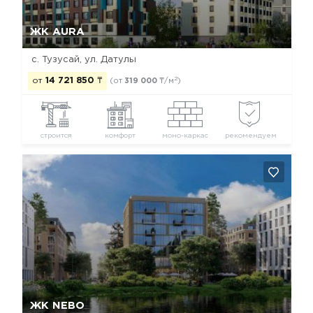
Да, удалить
Отмена
ЖК AURA
с. Тузусай, ул. Датулы
2
от
14 721 850
₸
(от
319 000
₸/м
)
строится
комфорт
моно-каркас
рекомендуем
Да, удалить
Отмена
ЖК NEBO