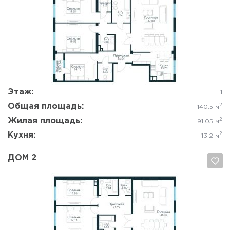
Да, удалить
Отмена
Этаж:
1
Общая площадь:
2
140.5 м
Жилая площадь:
2
91.05 м
Кухня:
2
13.2 м
ДОМ 2