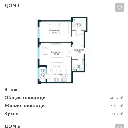
ДОМ 1
Да, удалить
Отмена
Этаж:
1
Общая площадь:
2
64.24 м
Жилая площадь:
2
35.98 м
Кухня:
2
10.62 м
ДОМ 3