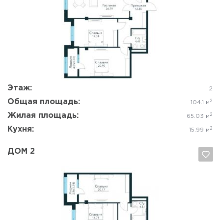
Да, удалить
Отмена
Этаж:
2
Общая площадь:
2
104.1 м
Жилая площадь:
2
65.03 м
Кухня:
2
15.99 м
ДОМ 2