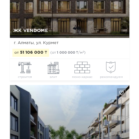
Да, удалить
Отмена
ЖК VENDOME
г. Алматы, ул. Курмет
2
от
51 106 000
₸
(от
1 000 000
₸/м
)
строится
элит
моно-каркас
рекомендуем