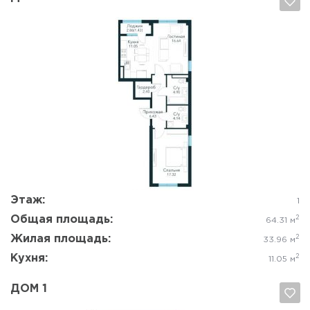
Да, удалить
Отмена
Этаж:
1
Общая площадь:
2
64.31 м
Жилая площадь:
2
33.96 м
Кухня:
2
11.05 м
ДОМ 1