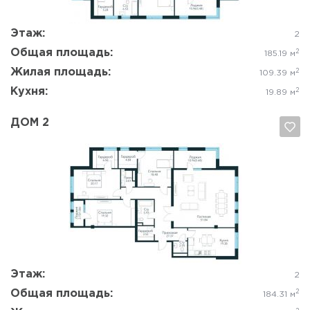
Этаж:
2
Общая площадь:
2
185.19 м
Жилая площадь:
2
109.39 м
Кухня:
2
19.89 м
ДОМ 2
Да, удалить
Отмена
Этаж:
2
Общая площадь:
2
184.31 м