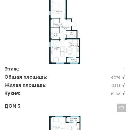
Да, удалить
Отмена
Этаж:
1
Общая площадь:
2
67.76 м
Жилая площадь:
2
35.18 м
Кухня:
2
10.08 м
ДОМ 3