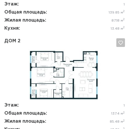
Этаж:
1
Общая площадь:
2
139.85 м
Жилая площадь:
2
87.18 м
Кухня:
2
13.48 м
ДОМ 2
Да, удалить
Отмена
Этаж:
1
Общая площадь:
2
137.4 м
Жилая площадь:
2
85.48 м
2