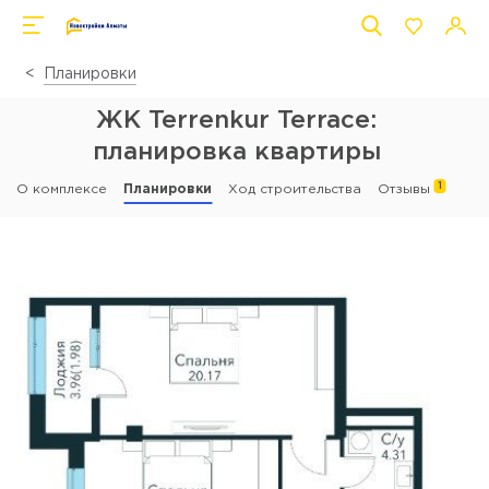
Планировки
ЖК Terrenkur Terrace:
планировка квартиры
1
О комплексе
Планировки
Ход строительства
Отзывы