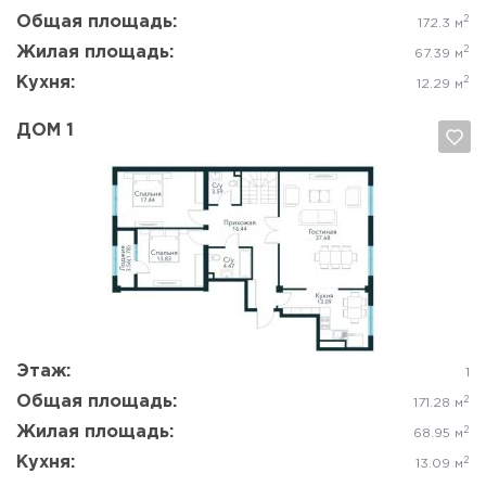
Общая площадь:
2
172.3 м
Жилая площадь:
2
67.39 м
Кухня:
2
12.29 м
ДОМ 1
Да, удалить
Отмена
Этаж:
1
Общая площадь:
2
171.28 м
Жилая площадь:
2
68.95 м
Кухня:
2
13.09 м