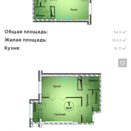
Да, удалить
Отмена
Общая площадь:
2
54.9 м
Жилая площадь:
2
19.63 м
Кухня:
2
15.71 м
Да, удалить
Отмена