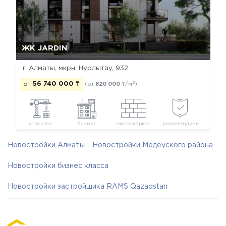
Да, удалить
Отмена
ЖК JARDIN
г. Алматы, мкрн. Нурлытау, 932
2
от
56 740 000
₸
(от
820 000
₸/м
)
строится
бизнес
моно-каркас
рекомендуем
Новостройки Алматы
Новостройки Медеуского района
Новостройки бизнес класса
Новостройки застройщика RAMS Qazaqstan