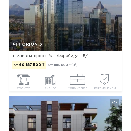
Да, удалить
Отмена
ЖК ORION 3
г. Алматы, просп. Аль-Фараби, уч. 15/1
2
от
60 187 500
₸
(от
885 000
₸/м
)
строится
бизнес
моно-каркас
рекомендуем