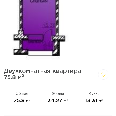
Двухкомнатная квартира
2
75.8 м
Да,
Отмена
удалить
Общая
Жилая
Кухня
75.8
34.27
13.31
2
2
2
м
м
м