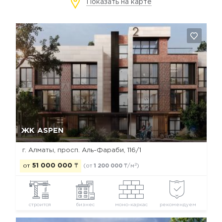
Показать на карте
Да, удалить
Отмена
ЖК ASPEN
г. Алматы, просп. Аль-Фараби, 116/1
2
от
51 000 000
₸
(от
1 200 000
₸/м
)
строится
бизнес
моно-каркас
рекомендуем