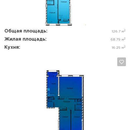
Общая площадь:
2
126.7 м
Жилая площадь:
2
68.79 м
Кухня:
2
16.25 м
Да, удалить
Отмена