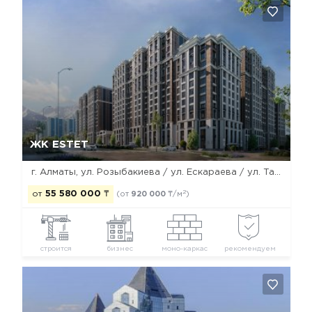
Да, удалить
Отмена
ЖК ESTET
г. Алматы, ул. Розыбакиева / ул. Ескараева / ул. Тажибаевой
2
от
55 580 000
₸
(от
920 000
₸/м
)
строится
бизнес
моно-каркас
рекомендуем