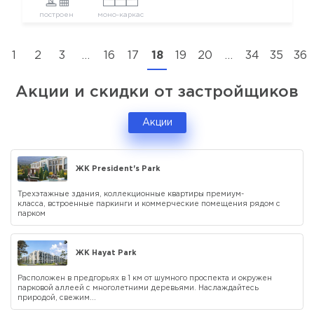
построен
моно-каркас
1
2
3
…
16
17
18
19
20
…
34
35
36
Акции и скидки от застройщиков
Акции
ЖК President's Park
Трехэтажные здания, коллекционные квартиры премиум-
класса, встроенные паркинги и коммерческие помещения рядом с
парком
ЖК Hayat Park
Расположен в предгорьях в 1 км от шумного проспекта и окружен
парковой аллеей с многолетними деревьями. Наслаждайтесь
природой, свежим...