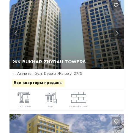
Да, удалить
Отмена
ЖК BUKHAR ZHYRAU TOWERS
г. Алматы, бул. Бухар Жырау, 27/5
Все квартиры проданы
построен
элит
моно-каркас