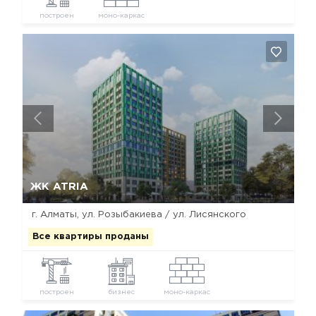
построен
моно-каркас
Да, удалить
Отмена
ЖК ATRIA
г. Алматы, ул. Розыбакиева / ул. Лисянского
Все квартиры проданы
построен
бизнес
моно-каркас