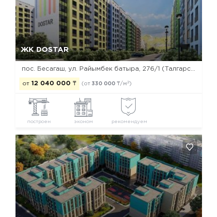
Да, удалить
Отмена
ЖК DOSTAR
пос. Бесагаш, ул. Райымбек батыра, 276/1 (Талгарский тракт)
2
от
12 040 000
₸
(от
330 000
₸/м
)
построен
эконом
рекомендуем