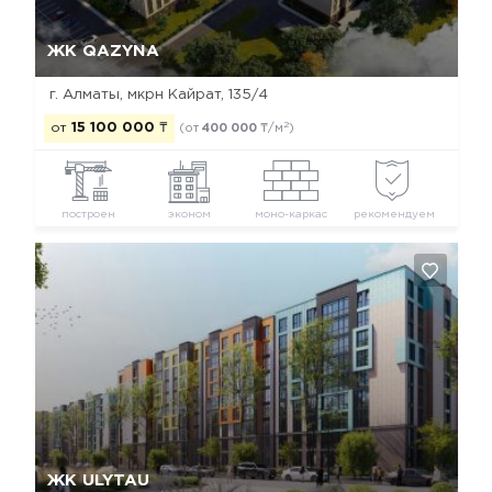
Да, удалить
Отмена
ЖК QAZYNA
г. Алматы, мкрн Кайрат, 135/4
2
от
15 100 000
₸
(от
400 000
₸/м
)
построен
эконом
моно-каркас
рекомендуем
Да, удалить
Отмена
ЖК ULYTAU