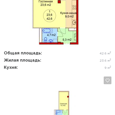
Да, удалить
Отмена
Общая площадь:
2
42.6 м
Жилая площадь:
2
23.6 м
Кухня:
2
9 м