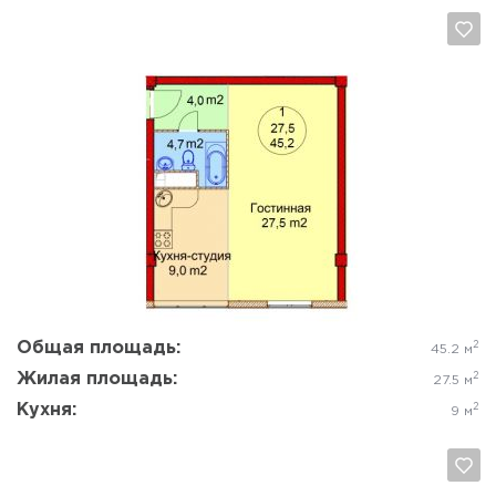
Да, удалить
Отмена
Общая площадь:
2
45.2 м
Жилая площадь:
2
27.5 м
Кухня:
2
9 м