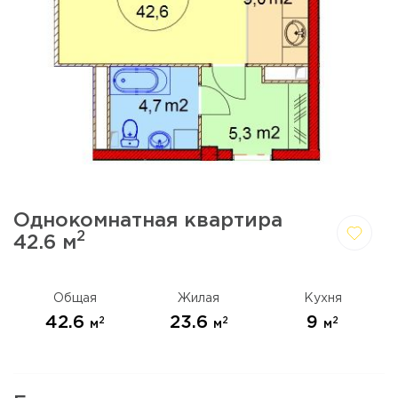
Однокомнатная квартира
2
42.6 м
Да,
Отмена
удалить
Общая
Жилая
Кухня
42.6
23.6
9
2
2
2
м
м
м