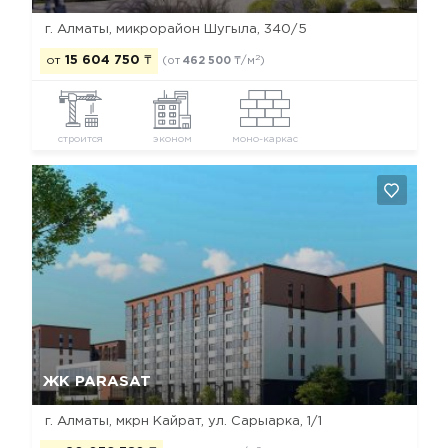
г. Алматы, микрорайон Шугыла, 340/5
2
от
15 604 750
₸
(от
462 500
₸/м
)
строится
эконом
моно-каркас
Да, удалить
Отмена
ЖК PARASAT
г. Алматы, мкрн Кайрат, ул. Сарыарка, 1/1