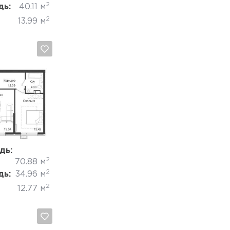
2
дь:
40.11 м
2
13.99 м
Отмена
дь:
2
70.88 м
2
дь:
34.96 м
2
12.77 м