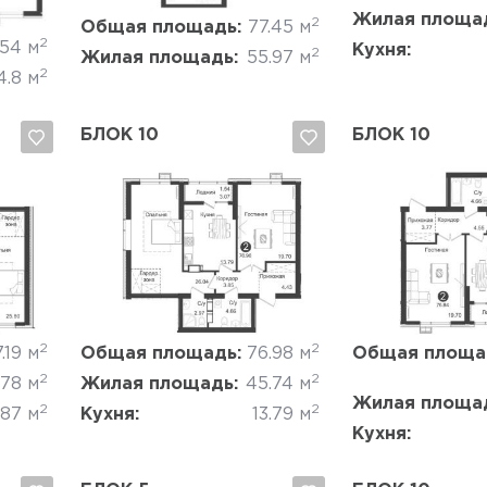
Жилая площа
2
Общая площадь:
77.45 м
2
.54 м
Кухня:
2
Жилая площадь:
55.97 м
2
4.8 м
БЛОК 10
БЛОК 10
Да, удалить
Отмена
Да, удалить
2
2
.19 м
Общая площадь:
76.98 м
Общая площа
2
2
.78 м
Жилая площадь:
45.74 м
Жилая площа
2
2
.87 м
Кухня:
13.79 м
Кухня: