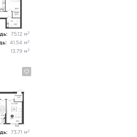
Отмена
2
дь:
75.12 м
2
дь:
41.54 м
2
13.79 м
Отмена
2
дь:
73.71 м