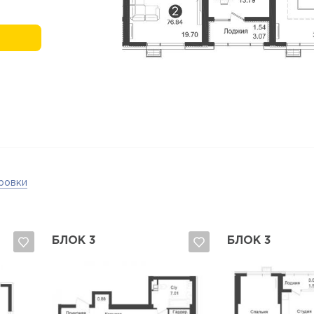
ровки
БЛОК 3
БЛОК 3