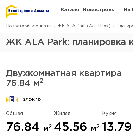
Каталог Новостроек
На 
Новостройки Алматы
ЖК ALA Park (Ала Парк)
Планир
ЖК ALA Park: планировка 
Двухкомнатная квартира
2
76.84 м
Да
у
БЛОК 10
Общая
Жилая
Кухня
76.84
45.56
13.7
2
2
м
м