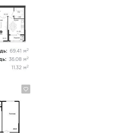
Отмена
2
дь:
69.41 м
2
дь:
36.08 м
2
11.32 м