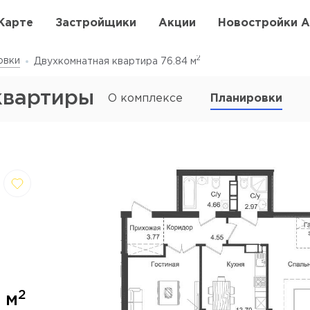
Карте
Застройщики
Акции
Новостройки 
2
овки
Двухкомнатная квартира 76.84
м
квартиры
О комплексе
Планировки
,
Отмена
далить
9
2
м