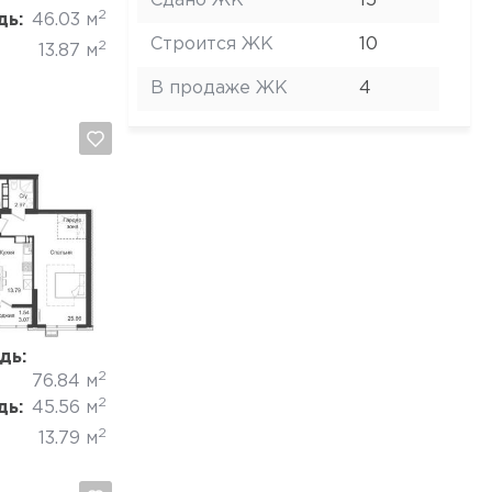
Сдано ЖК
15
2
дь:
46.03 м
Строится ЖК
10
2
13.87 м
В продаже ЖК
4
Отмена
дь:
2
76.84 м
2
дь:
45.56 м
2
13.79 м