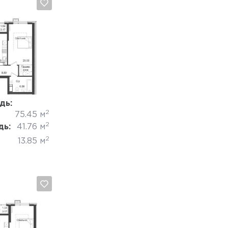
Отмена
дь:
2
75.45 м
2
дь:
41.76 м
2
13.85 м