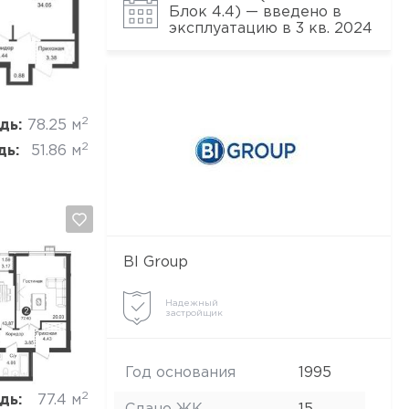
Блок 4.4) — введено в
эксплуатацию в 3 кв. 2024
Отмена
2
дь:
78.25 м
2
дь:
51.86 м
BI Group
Надежный
застройщик
Отмена
Год основания
1995
2
дь:
77.4 м