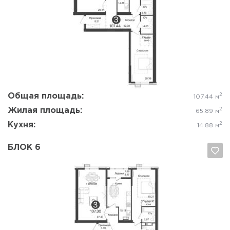
Да, удалить
Отмена
Общая площадь:
2
107.44 м
Жилая площадь:
2
65.89 м
Кухня:
2
14.88 м
БЛОК 6