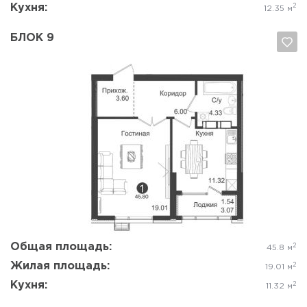
Кухня:
2
12.35 м
БЛОК 9
Да, удалить
Отмена
Общая площадь:
2
45.8 м
Жилая площадь:
2
19.01 м
Кухня:
2
11.32 м