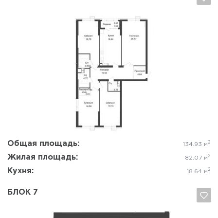
Да, удалить
Отмена
Общая площадь:
2
134.93 м
Жилая площадь:
2
82.07 м
Кухня:
2
18.64 м
БЛОК 7