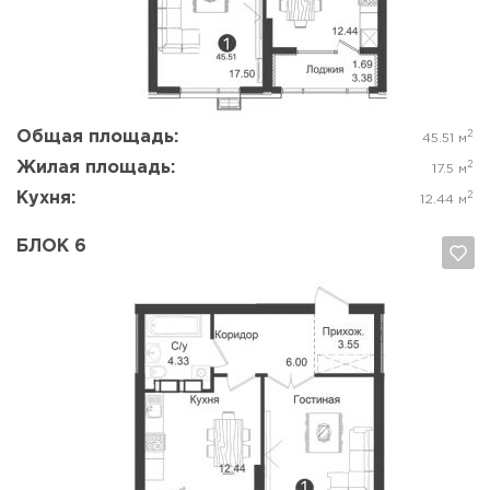
Да, удалить
Отмена
Общая площадь:
2
45.51 м
Жилая площадь:
2
17.5 м
Кухня:
2
12.44 м
БЛОК 6
Да, удалить
Отмена