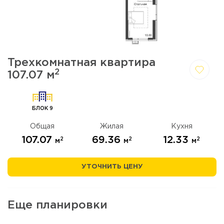
Трехкомнатная квартира
2
107.07 м
Да,
Отмена
удалить
БЛОК 9
Общая
Жилая
Кухня
107.07
69.36
12.33
2
2
2
м
м
м
УТОЧНИТЬ ЦЕНУ
Еще планировки