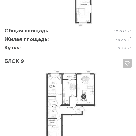
Общая площадь:
2
107.07 м
Жилая площадь:
2
69.36 м
Кухня:
2
12.33 м
БЛОК 9
Да, удалить
Отмена