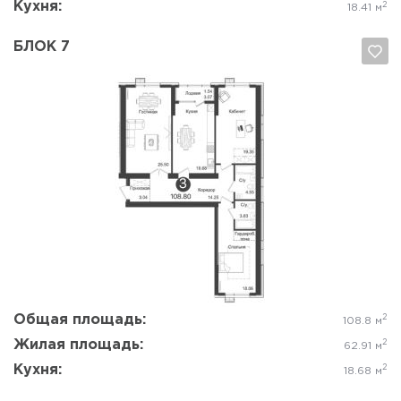
Кухня:
2
18.41 м
БЛОК 7
Да, удалить
Отмена
Общая площадь:
2
108.8 м
Жилая площадь:
2
62.91 м
Кухня:
2
18.68 м