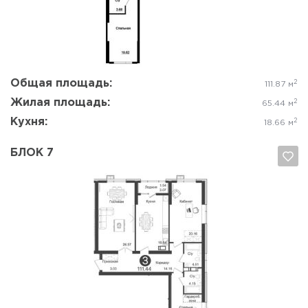
Да, удалить
Отмена
Общая площадь:
2
111.87 м
Жилая площадь:
2
65.44 м
Кухня:
2
18.66 м
БЛОК 7
Да, удалить
Отмена