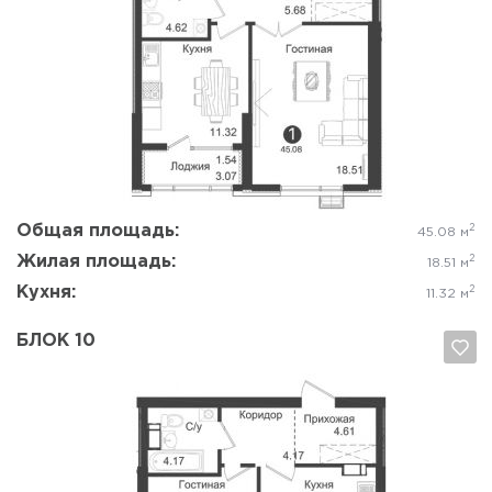
Да, удалить
Отмена
Общая площадь:
2
45.08 м
Жилая площадь:
2
18.51 м
Кухня:
2
11.32 м
БЛОК 10