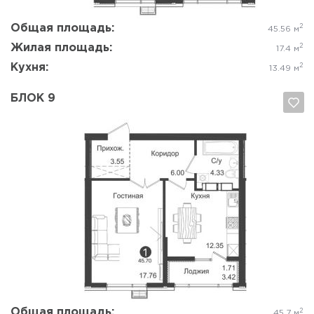
Общая площадь:
2
45.56 м
Жилая площадь:
2
17.4 м
Кухня:
2
13.49 м
БЛОК 9
Да, удалить
Отмена
Общая площадь:
2
45.7 м