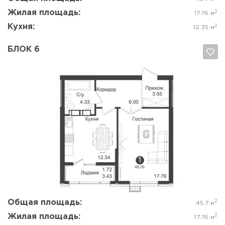
Жилая площадь:
2
17.76 м
Кухня:
2
12.35 м
БЛОК 6
Да, удалить
Отмена
Общая площадь:
2
45.7 м
Жилая площадь:
2
17.76 м