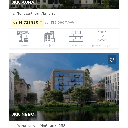
ЖК AURA
с. Тузусай, ул. Датулы
2
от
14 721 850
₸
(от
319 000
₸/м
)
строится
комфорт
моно-каркас
рекомендуем
Да, удалить
Отмена
ЖК NEBO
г. Алматы, ул. Майлина, 238