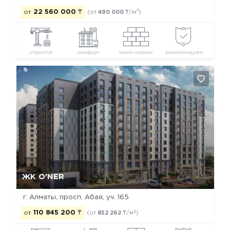
2
от
22 560 000
₸
(от
490 000
₸/м
)
строится
комфорт
моно-каркас
рекомендуем
Да, удалить
Отмена
ЖК O'NER
г. Алматы, просп. Абая, уч. 165
2
от
110 845 200
₸
(от
852 262
₸/м
)