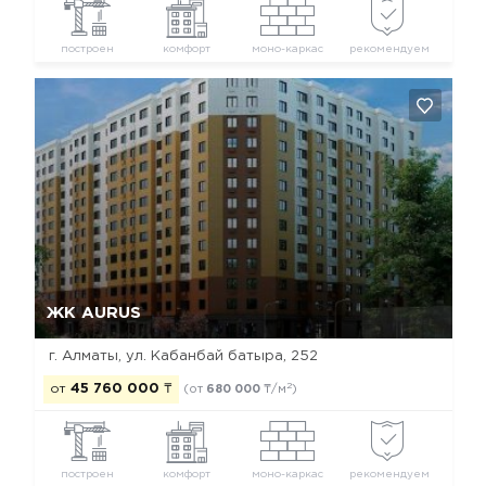
построен
комфорт
моно-каркас
рекомендуем
Да, удалить
Отмена
ЖК AURUS
г. Алматы, ул. Кабанбай батыра, 252
2
от
45 760 000
₸
(от
680 000
₸/м
)
построен
комфорт
моно-каркас
рекомендуем