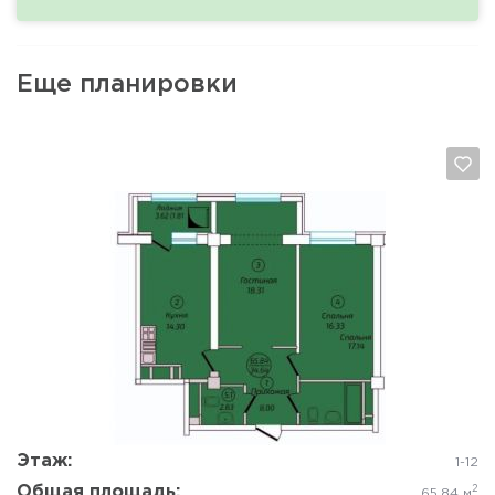
Еще планировки
Да, удалить
Отмена
Этаж:
1-12
Общая площадь:
2
65.84 м