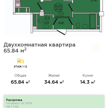
Двухкомнатная квартира
2
65.84 м
Да,
Отмена
удалить
ЭТАЖ 1-12
Общая
Жилая
Кухня
65.84
34.64
14.3
2
2
2
м
м
м
Рассрочка
1-й взнос от 50%
на 1 год