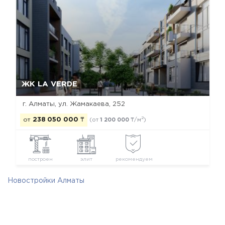
Да, удалить
Отмена
ЖК LA VERDE
г. Алматы, ул. Жамакаева, 252
2
от
238 050 000
₸
(от
1 200 000
₸/м
)
построен
элит
рекомендуем
Новостройки Алматы
Новостройки Бостандыкского района
Новостройки элит класса