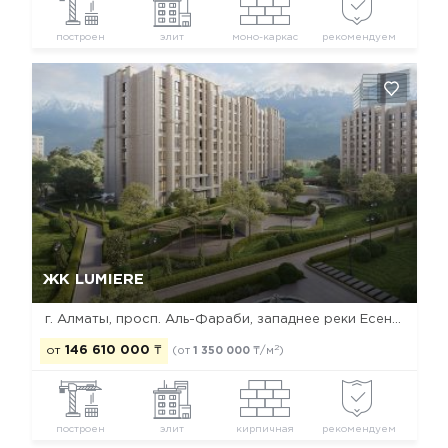
построен
элит
моно-каркас
рекомендуем
Да, удалить
Отмена
ЖК LUMIERE
г. Алматы, просп. Аль-Фараби, западнее реки Есентай
2
от
146 610 000
₸
(от
1 350 000
₸/м
)
построен
элит
кирпичная
рекомендуем