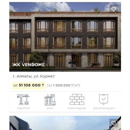
Да, удалить
Отмена
ЖК VENDOME
г. Алматы, ул. Курмет
2
от
51 106 000
₸
(от
1 000 000
₸/м
)
строится
элит
моно-каркас
рекомендуем