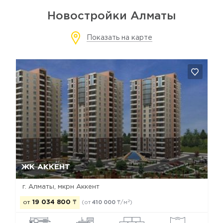
Новостройки Алматы
Показать на карте
Да, удалить
Отмена
ЖК АККЕНТ
г. Алматы, мкрн Аккент
2
от
19 034 800
₸
(от
410 000
₸/м
)