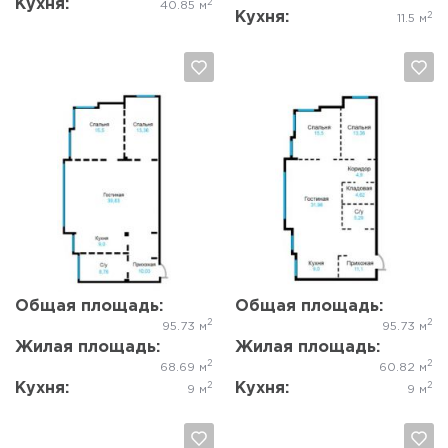
Кухня:
2
40.85 м
Кухня:
2
11.5 м
Да, удалить
Отмена
Да, удалить
Отмена
Общая площадь:
Общая площадь:
2
2
95.73 м
95.73 м
Жилая площадь:
Жилая площадь:
2
2
68.69 м
60.82 м
Кухня:
Кухня:
2
2
9 м
9 м