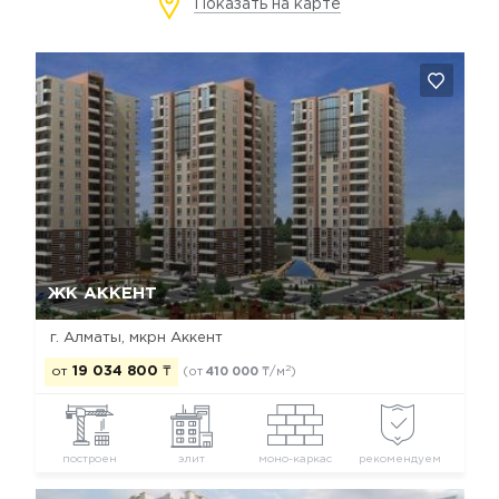
Показать на карте
Да, удалить
Отмена
ЖК АККЕНТ
г. Алматы, мкрн Аккент
2
от
19 034 800
₸
(от
410 000
₸/м
)
построен
элит
моно-каркас
рекомендуем