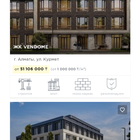
Да, удалить
Отмена
ЖК VENDOME
г. Алматы, ул. Курмет
2
от
51 106 000
₸
(от
1 000 000
₸/м
)
строится
элит
моно-каркас
рекомендуем