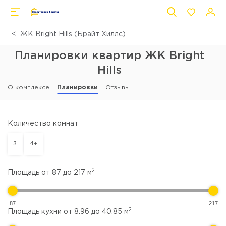
ЖК Bright Hills (Брайт Хиллс)
Планировки квартир ЖК Bright
Hills
О комплексе
Планировки
Отзывы
Количество комнат
3
4+
2
Площадь от
87
до
217
м
87
217
2
Площадь кухни от
8.96
до
40.85
м