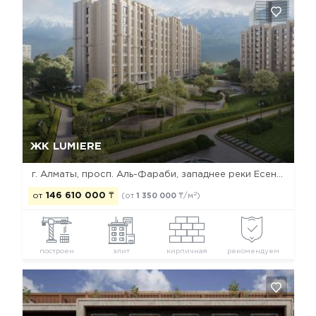
Да, удалить
Отмена
ЖК LUMIERE
г. Алматы, просп. Аль-Фараби, западнее реки Есентай
2
от
146 610 000
₸
(от
1 350 000
₸/м
)
построен
элит
кирпичная
рекомендуем