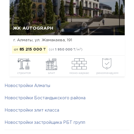
Да, удалить
Отмена
ЖК AUTOGRAPH
г. Алматы, ул. Жамакаева, 191
2
от
85 215 000
₸
(от
1 950 000
₸/м
)
строится
элит
моно-каркас
рекомендуем
Новостройки Алматы
Новостройки Бостандыкского района
Новостройки элит класса
Новостройки застройщика РБТ групп