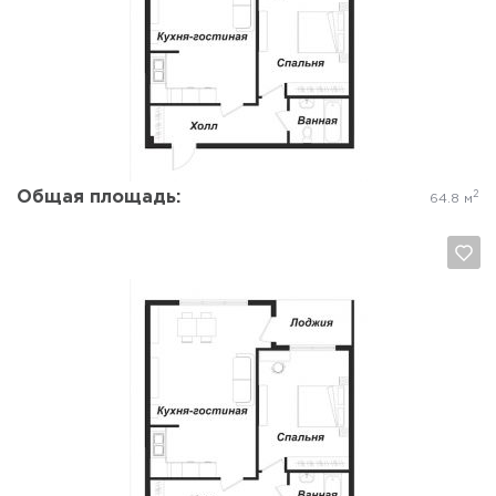
Да, удалить
Отмена
Общая площадь:
2
64.8 м
Да, удалить
Отмена