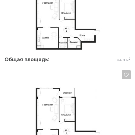
Да, удалить
Отмена
Общая площадь:
2
104.8 м
Да, удалить
Отмена