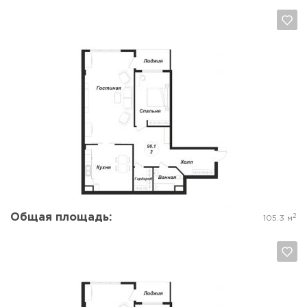
Да, удалить
Отмена
Общая площадь:
2
105.3 м