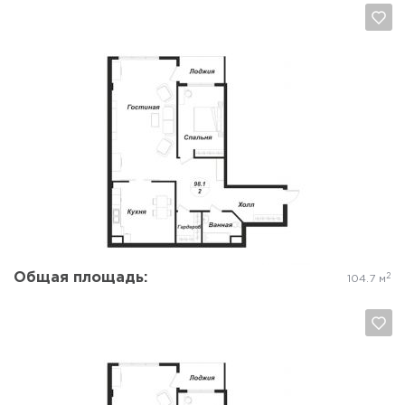
Да, удалить
Отмена
Общая площадь:
2
104.7 м