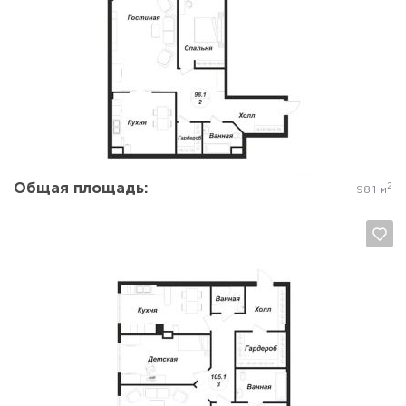
Да, удалить
Отмена
Общая площадь:
2
98.1 м
Да, удалить
Отмена