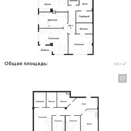
Да, удалить
Отмена
Общая площадь:
2
105.1 м
Да, удалить
Отмена