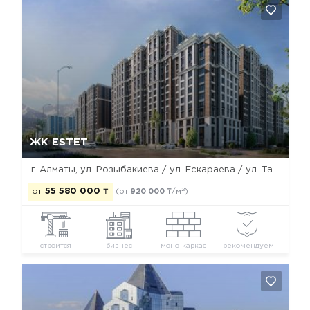
Да, удалить
Отмена
ЖК ESTET
г. Алматы, ул. Розыбакиева / ул. Ескараева / ул. Тажибаевой
2
от
55 580 000
₸
(от
920 000
₸/м
)
строится
бизнес
моно-каркас
рекомендуем