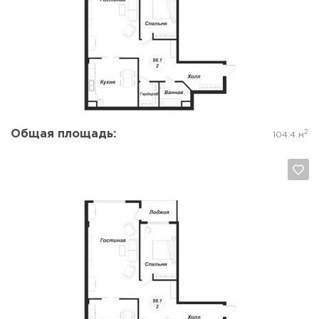
Да, удалить
Отмена
Общая площадь:
2
104.4 м
Да, удалить
Отмена