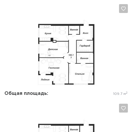
Да, удалить
Отмена
Общая площадь:
2
109.7 м