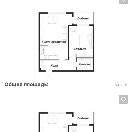
Да, удалить
Отмена
Общая площадь:
2
64.7 м