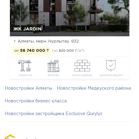
Да, удалить
Отмена
ЖК JARDIN
г. Алматы, мкрн. Нурлытау, 932
2
от
56 740 000
₸
(от
820 000
₸/м
)
строится
бизнес
моно-каркас
рекомендуем
Новостройки Алматы
Новостройки Медеуского района
Новостройки бизнес класса
Новостройки застройщика Exclusive Qurylys