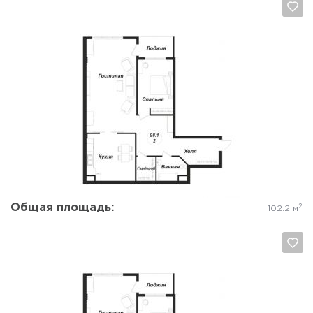
Да, удалить
Отмена
Общая площадь:
2
102.2 м