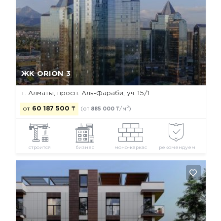
Да, удалить
Отмена
ЖК ORION 3
г. Алматы, просп. Аль-Фараби, уч. 15/1
2
от
60 187 500
₸
(от
885 000
₸/м
)
строится
бизнес
моно-каркас
рекомендуем