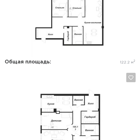
Да, удалить
Отмена
Общая площадь:
2
122.2 м
Да, удалить
Отмена