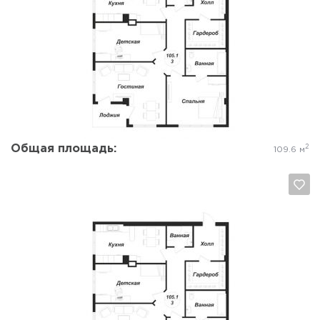
Да, удалить
Отмена
Общая площадь:
2
109.6 м
Да, удалить
Отмена