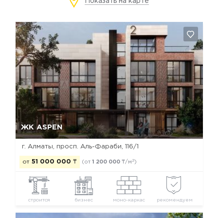
Показать на карте
Да, удалить
Отмена
ЖК ASPEN
г. Алматы, просп. Аль-Фараби, 116/1
2
от
51 000 000
₸
(от
1 200 000
₸/м
)
строится
бизнес
моно-каркас
рекомендуем