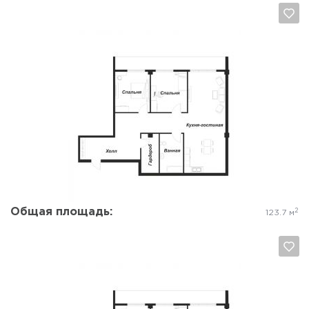
Да, удалить
Отмена
Общая площадь:
2
123.7 м