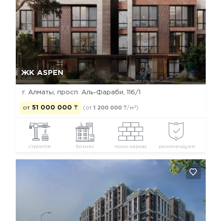
Да, удалить
Отмена
ЖК ASPEN
г. Алматы, просп. Аль-Фараби, 116/1
2
от
51 000 000
₸
(от
1 200 000
₸/м
)
строится
бизнес
моно-каркас
рекомендуем