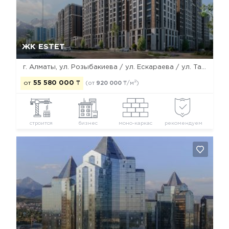
Да, удалить
Отмена
ЖК ESTET
г. Алматы, ул. Розыбакиева / ул. Ескараева / ул. Тажибаевой
2
от
55 580 000
₸
(от
920 000
₸/м
)
строится
бизнес
моно-каркас
рекомендуем