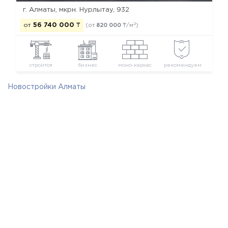
г. Алматы, мкрн. Нурлытау, 932
2
от
56 740 000
₸
(от
820 000
₸/м
)
строится
бизнес
моно-каркас
рекомендуем
Новостройки Алматы
Новостройки Бостандыкского района
Новостройки бизнес класса
Новостройки застройщика RAMS Qazaqstan
© 2026 Все Новостройки от застройщиков
Каталог новостроек Алматы