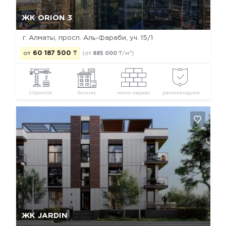
Да, удалить
Отмена
ЖК ORION 3
г. Алматы, просп. Аль-Фараби, уч. 15/1
2
от
60 187 500
₸
(от
885 000
₸/м
)
строится
бизнес
моно-каркас
рекомендуем
Да, удалить
Отмена
ЖК JARDIN