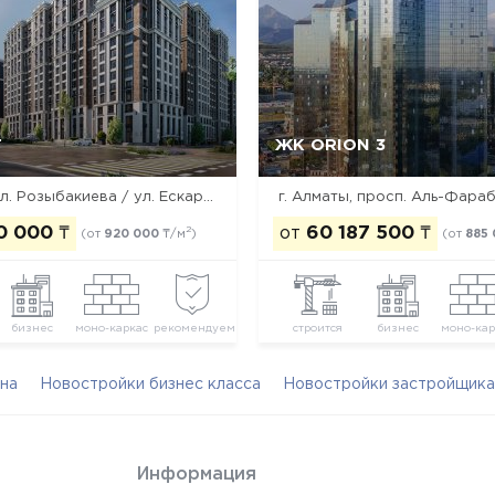
T
ЖК ORION 3
Да, удалить
Отмена
Да, удалить
Отмена
г. Алматы, ул. Розыбакиева / ул. Ескараева / ул. Тажибаевой
г. Алматы, просп. Аль-Фараби
0 000
₸
от
60 187 500
₸
2
(от
920 000
₸/м
)
(от
885
бизнес
моно-каркас
рекомендуем
строится
бизнес
моно-кар
на
Новостройки бизнес класса
Новостройки застройщика
Информация