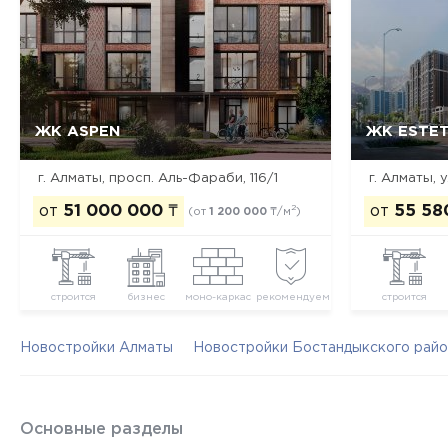
ЖК ASPEN
ЖК ESTE
Да, удалить
Отмена
г. Алматы, просп. Аль-Фараби, 116/1
от
51 000 000
₸
от
55 58
2
(от
1 200 000
₸/м
)
строится
бизнес
моно-каркас
рекомендуем
строится
Новостройки Алматы
Новостройки Бостандыкского райо
Основные разделы