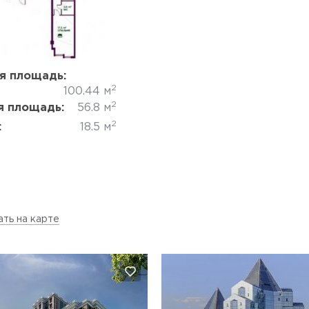
Да, удалить
Отмена
я площадь:
2
100.44 м
2
 площадь:
56.8 м
2
:
18.5 м
ать на карте