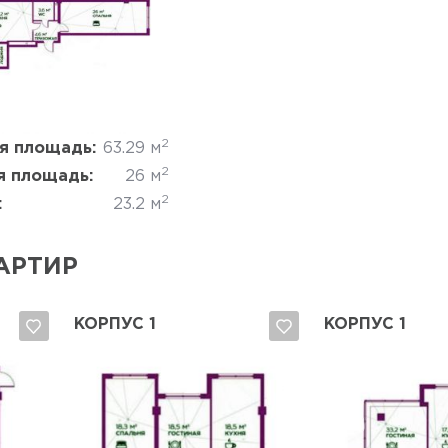
Да, удалить
Отмена
2
я площадь:
63.29 м
2
 площадь:
26 м
2
:
23.2 м
АРТИР
КОРПУС 1
КОРПУС 1