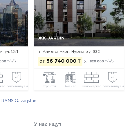
ЖК JARDIN
Да, удалить
Отмена
, уч. 15/1
г. Алматы, мкрн. Нурлытау, 932
от
56 740 000
₸
2
2
 000
₸/м
)
(от
820 000
₸/м
)
кас
рекомендуем
строится
бизнес
моно-каркас
рекомендуем
 RAMS Qazaqstan
У нас ищут