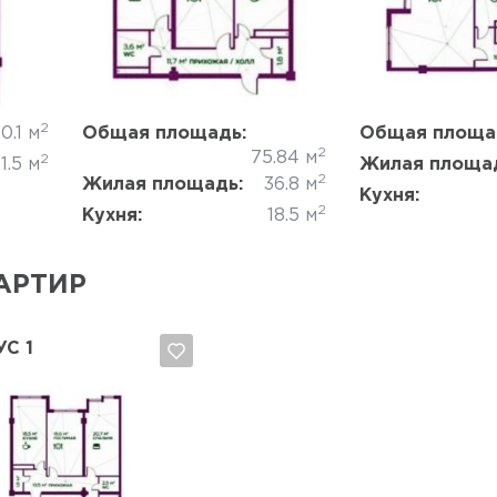
Да, удалить
Отмена
Да, удалить
2
0.1 м
Общая площадь:
Общая площа
2
75.84 м
2
1.5 м
Жилая площа
2
Жилая площадь:
36.8 м
Кухня:
2
Кухня:
18.5 м
АРТИР
С 1