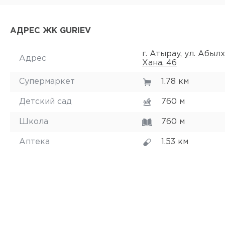
АДРЕС ЖК GURIEV
г. Атырау, ул. Абыл
Адрес
Хана, 46
Супермаркет
1.78 км
Детский сад
760 м
Школа
760 м
Аптека
1.53 км