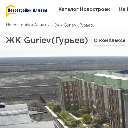
Каталог Новостроек
На 
Новостройки Алматы
ЖК Guriev (Гурьев)
ЖК Guriev(Гурьев)
О комплексе