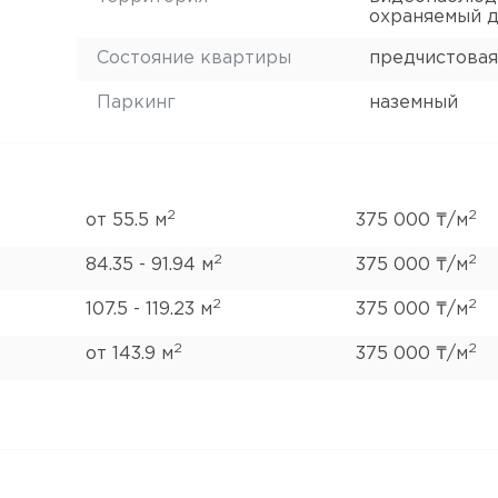
охраняемый 
Состояние квартиры
предчистовая
Паркинг
наземный
2
2
от 55.5 м
375 000 ₸/м
2
2
84.35 - 91.94 м
375 000 ₸/м
2
2
107.5 - 119.23 м
375 000 ₸/м
2
2
от 143.9 м
375 000 ₸/м