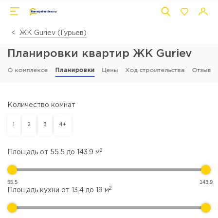
ЖК Guriev (Гурьев)
Планировки квартир ЖК Guriev
О комплексе
Планировки
Цены
Ход строительства
Отзывы
Количество комнат
1
2
3
4+
2
Площадь от
55.5
до
143.9
м
55.5
143.9
2
Площадь кухни от
13.4
до
19
м