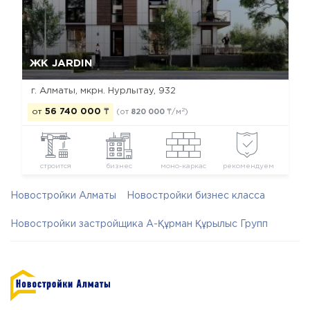
Да, удалить
Отмена
ЖК JARDIN
г. Алматы, мкрн. Нурлытау, 932
2
от
56 740 000
₸
(от
820 000
₸/м
)
строится
бизнес
моно-каркас
рекомендуем
Новостройки Алматы
Новостройки бизнес класса
Новостройки застройщика А-Құрман Құрылыс Групп