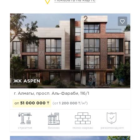
Показать на карте
Да, удалить
Отмена
ЖК ASPEN
г. Алматы, просп. Аль-Фараби, 116/1
2
от
51 000 000
₸
(от
1 200 000
₸/м
)
строится
бизнес
моно-каркас
рекомендуем