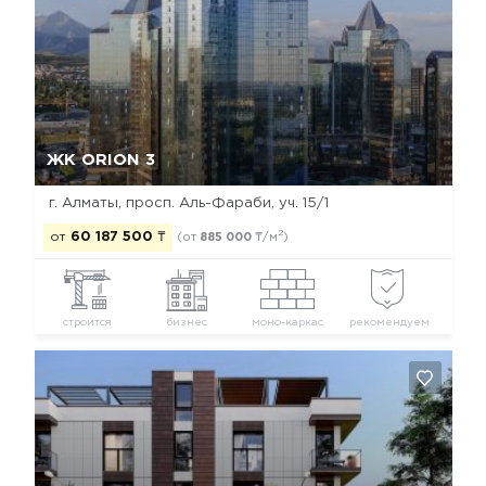
Да, удалить
Отмена
ЖК ORION 3
г. Алматы, просп. Аль-Фараби, уч. 15/1
2
от
60 187 500
₸
(от
885 000
₸/м
)
строится
бизнес
моно-каркас
рекомендуем