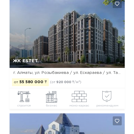
Да, удалить
Отмена
ЖК ESTET
г. Алматы, ул. Розыбакиева / ул. Ескараева / ул. Тажибаевой
2
от
55 580 000
₸
(от
920 000
₸/м
)
строится
бизнес
моно-каркас
рекомендуем