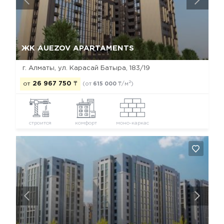
Да, удалить
Отмена
ЖК AUEZOV APARTAMENTS
г. Алматы, ул. Карасай Батыра, 183/19
2
от
26 967 750
₸
(от
615 000
₸/м
)
строится
комфорт
моно-каркас