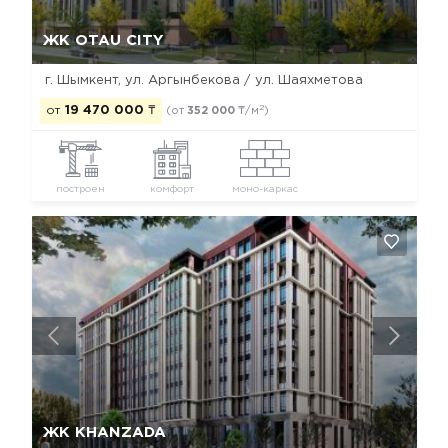
Да, удалить
Отмена
ЖК OTAU CITY
г. Шымкент, ул. Аргынбекова / ул. Шаяхметова
2
от
19 470 000
₸
(от
352 000
₸/м
)
построен
комфорт
моно-каркас
Да, удалить
Отмена
ЖК KHANZADA