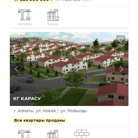
(от
1 200 000
₸/м
)
построен
бизнес
Да, удалить
Отмена
КГ КАРАСУ
г. Алматы, ул. Новая / ул. Мойылды
Все квартиры проданы