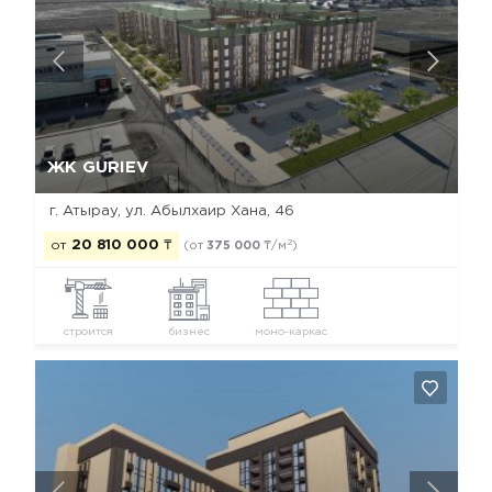
Да, удалить
Отмена
ЖК GURIEV
г. Атырау, ул. Абылхаир Хана, 46
2
от
20 810 000
₸
(от
375 000
₸/м
)
строится
бизнес
моно-каркас