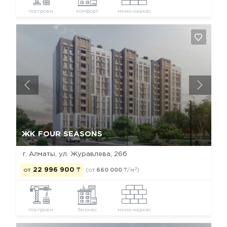
построен
комфорт
моно-каркас
Да, удалить
Отмена
ЖК FOUR SEASONS
г. Алматы, ул. Журавлева, 26б
2
от
22 996 900
₸
(от
660 000
₸/м
)
построен
бизнес
моно-каркас