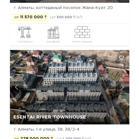
г. Алматы, коттеджный поселок Жана-Куат, 20
2
от
11 570 000
₸
(от
300 000
₸/м
)
построен
комфорт
моно-каркас
Да, удалить
Отмена
ESENTAI RIVER TOWNHOUSE
г. Алматы, 1-я улица, 38, 38/2-4
2
от
228 000 000
₸