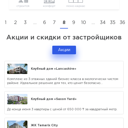
строится
комфорт
моно-каркас
1
2
3
…
6
7
8
9
10
…
34
35
36
Акции и скидки от застройщиков
Акции
Клубный дом «Lancashire»
Комплекс из 3-этажных зданий бизнес-класса в экологически чистом
районе. Идеальное решение для тех, кто ценит безопасно...
Клубный дом «Saxon Yard»
До конца июня 3 квартиры с ценой от 650 000 ₸ за квадратный метр.
ЖК Tamarix City