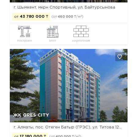
г. Шымкент, мкрн Спортивный, ул. Байтурсынова
2
от
43 780 000
₸
(от
460 000
₸/м
)
построен
элит
кирпичная
Да, удалить
Отмена
ЖК GRES CITY
г. Алматы, пос. Отеген Батыр (ГРЭС), ул. Титова 12А / ул. Ауезова
2
от
17 180 000
₸
(от
400 000
₸/м
)