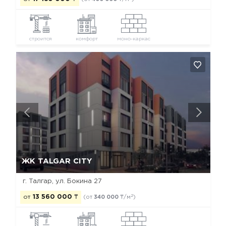
строится
комфорт
моно-каркас
Да, удалить
Отмена
ЖК TALGAR CITY
г. Талгар, ул. Бокина 27
2
от
13 560 000
₸
(от
340 000
₸/м
)