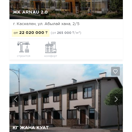
Да, удалить
Отмена
ЖК ARNAU 2.0
г. Каскелен, ул. Абылай хана, 2/5
2
от
22 020 000
₸
(от
265 000
₸/м
)
строится
комфорт
Да, удалить
Отмена
КГ ЖАНА КУАТ