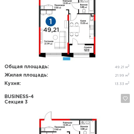
Да, удалить
Отмена
Общая площадь:
2
49.21 м
Жилая площадь:
2
21.99 м
Кухня:
2
13.33 м
BUSINESS-4
Секция 3