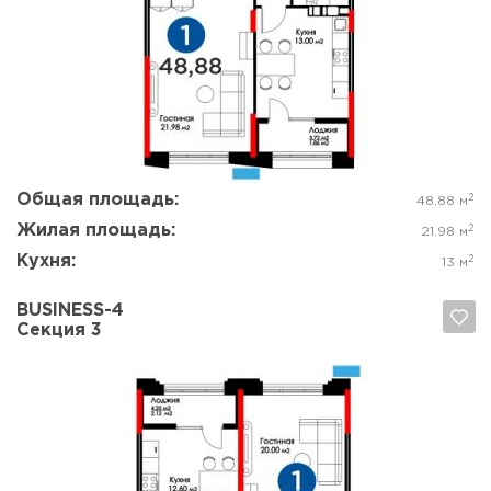
Да, удалить
Отмена
Общая площадь:
2
48.88 м
Жилая площадь:
2
21.98 м
Кухня:
2
13 м
BUSINESS-4
Секция 3