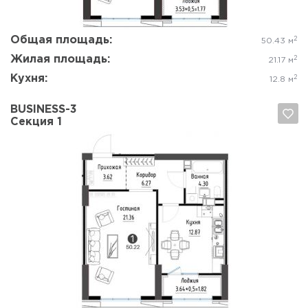
Общая площадь:
2
50.43 м
Жилая площадь:
2
21.17 м
Кухня:
2
12.8 м
BUSINESS-3
Секция 1
Да, удалить
Отмена