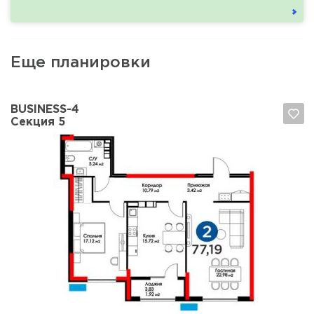
Еще планировки
BUSINESS-4
Секция 5
Да, удалить
Отмена