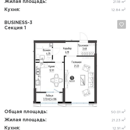
Жилая площадь:
2
21.18 м
Кухня:
2
12.84 м
BUSINESS-3
Секция 1
Да, удалить
Отмена
Общая площадь:
2
50.01 м
Жилая площадь:
2
21.23 м
Кухня:
2
12.91 м