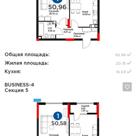
Да, удалить
Отмена
Общая площадь:
2
50.96 м
Жилая площадь:
2
20.75 м
Кухня:
2
16.03 м
BUSINESS-4
Секция 5