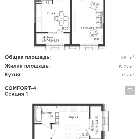
Да, удалить
Отмена
Общая площадь:
2
46.54 м
Жилая площадь:
2
18.03 м
Кухня:
2
13.2 м
COMFORT-4
Секция 1