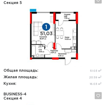
Секция 5
Да, удалить
Отмена
Общая площадь:
2
51.03 м
Жилая площадь:
2
20.59 м
Кухня:
2
16.03 м
BUSINESS-4
Секция 4