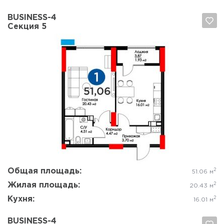
BUSINESS-4
Секция 5
Да, удалить
Отмена
Общая площадь:
2
51.06 м
Жилая площадь:
2
20.43 м
Кухня:
2
16.01 м
BUSINESS-4