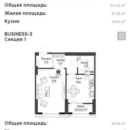
Общая площадь:
2
50.22 м
Жилая площадь:
2
21.36 м
Кухня:
2
12.87 м
BUSINESS-3
Секция 1
Да, удалить
Отмена
Общая площадь:
2
50.18 м