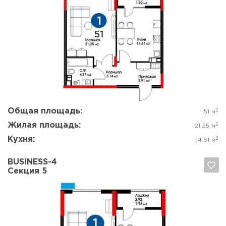
Да, удалить
Отмена
Общая площадь:
2
51 м
Жилая площадь:
2
21.25 м
Кухня:
2
14.61 м
BUSINESS-4
Секция 5