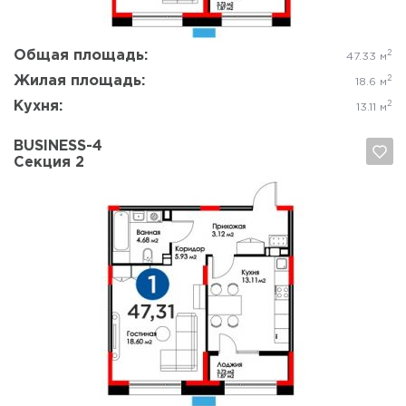
Общая площадь:
2
47.33 м
Жилая площадь:
2
18.6 м
Кухня:
2
13.11 м
BUSINESS-4
Секция 2
Да, удалить
Отмена