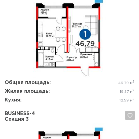
Да, удалить
Отмена
Общая площадь:
2
46.79 м
Жилая площадь:
2
19.57 м
Кухня:
2
12.59 м
BUSINESS-4
Секция 3