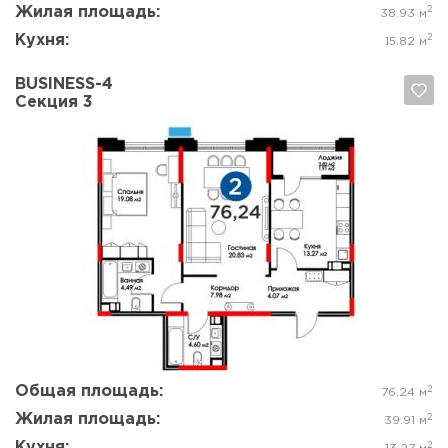
Жилая площадь:
2
38.93 м
Кухня:
2
15.82 м
BUSINESS-4
Секция 3
Да, удалить
Отмена
Общая площадь:
2
76.24 м
Жилая площадь:
2
39.91 м
Кухня:
2