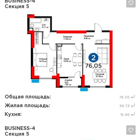
BUSINESS-4
Секция 5
Да, удалить
Отмена
Общая площадь:
2
76.05 м
Жилая площадь:
2
38.73 м
Кухня:
2
15.96 м
BUSINESS-4
Секция 5