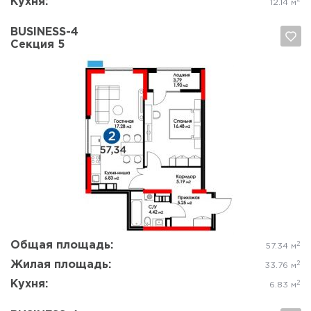
Кухня:
12.14 м
BUSINESS-4
Секция 5
Да, удалить
Отмена
Общая площадь:
2
57.34 м
Жилая площадь:
2
33.76 м
Кухня:
2
6.83 м