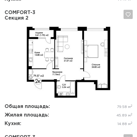
COMFORT-3
Секция 2
Да, удалить
Отмена
Общая площадь:
2
79.58 м
Жилая площадь:
2
45.89 м
Кухня:
2
14.88 м