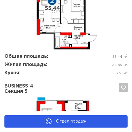
Да, удалить
Отмена
Общая площадь:
2
55.44 м
Жилая площадь:
2
32.89 м
Кухня:
2
6.61 м
BUSINESS-4
Секция 5
Отдел продаж