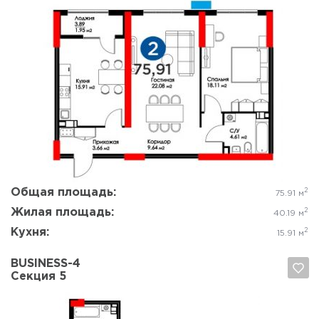
Да, удалить
Отмена
Общая площадь:
2
75.91 м
Жилая площадь:
2
40.19 м
Кухня:
2
15.91 м
BUSINESS-4
Секция 5