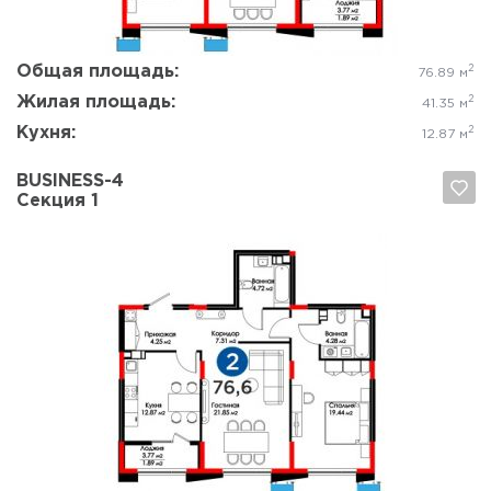
Общая площадь:
2
76.89 м
Жилая площадь:
2
41.35 м
Кухня:
2
12.87 м
BUSINESS-4
Секция 1
Да, удалить
Отмена