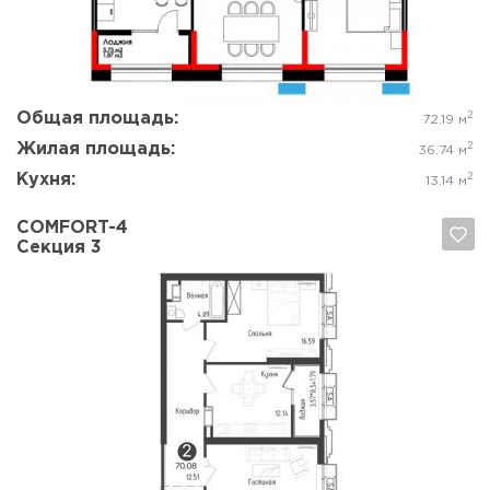
Общая площадь:
2
72.19 м
Жилая площадь:
2
36.74 м
Кухня:
2
13.14 м
COMFORT-4
Секция 3
Да, удалить
Отмена