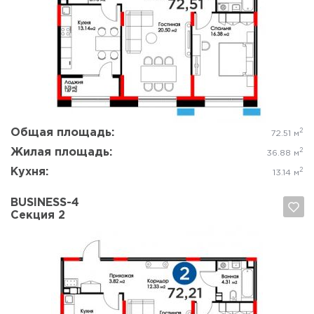
Да, удалить
Отмена
Общая площадь:
2
72.51 м
Жилая площадь:
2
36.88 м
Кухня:
2
13.14 м
BUSINESS-4
Секция 2