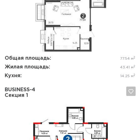
Да, удалить
Отмена
Общая площадь:
2
77.54 м
Жилая площадь:
2
43.41 м
Кухня:
2
14.25 м
BUSINESS-4
Секция 1