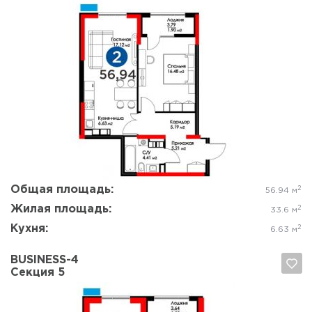
Да, удалить
Отмена
Общая площадь:
2
56.94 м
Жилая площадь:
2
33.6 м
Кухня:
2
6.63 м
BUSINESS-4
Секция 5