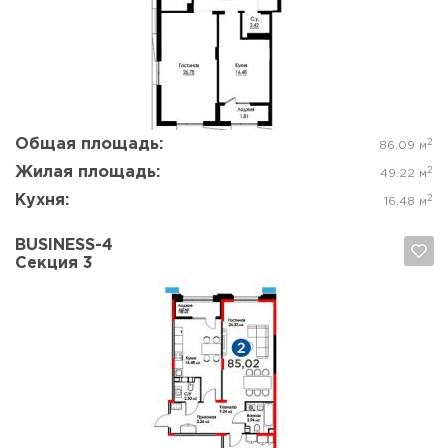
Да, удалить
Отмена
Общая площадь:
2
86.09 м
Жилая площадь:
2
49.22 м
Кухня:
2
16.48 м
BUSINESS-4
Секция 3
Да, удалить
Отмена