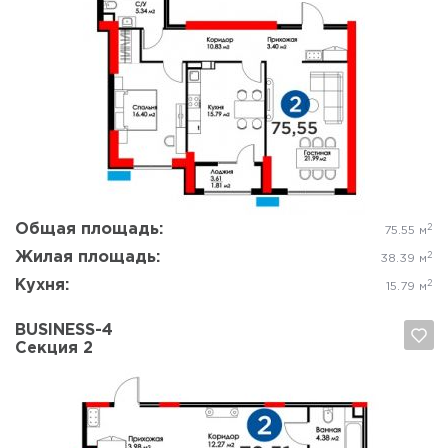
Да, удалить
Отмена
Общая площадь:
2
75.55 м
Жилая площадь:
2
38.39 м
Кухня:
2
15.79 м
BUSINESS-4
Секция 2