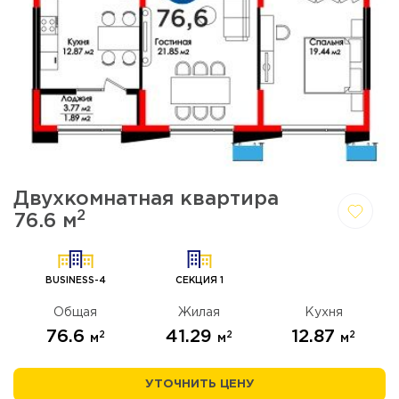
Двухкомнатная квартира
2
76.6 м
Да,
Отмена
удалить
BUSINESS-4
СЕКЦИЯ 1
Общая
Жилая
Кухня
76.6
41.29
12.87
2
2
2
м
м
м
УТОЧНИТЬ ЦЕНУ