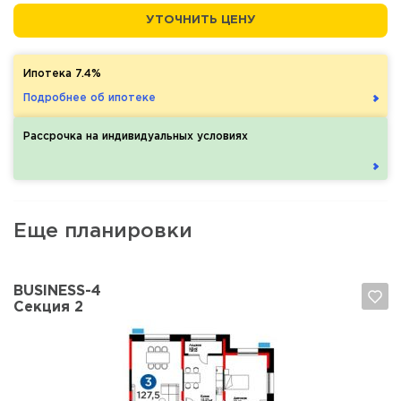
УТОЧНИТЬ ЦЕНУ
Ипотека 7.4%
Подробнее об ипотеке
Рассрочка на индивидуальных условиях
Еще планировки
BUSINESS-4
Секция 2