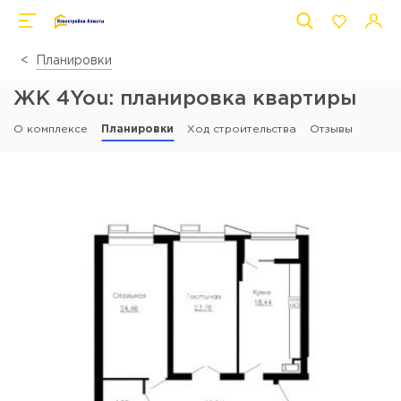
Планировки
ЖК 4You: планировка квартиры
О комплексе
Планировки
Ход строительства
Отзывы