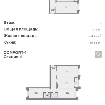
Да, удалить
Отмена
Этаж:
7
Общая площадь:
2
110.6 м
Жилая площадь:
2
64.47 м
Кухня:
2
19.88 м
COMFORT-1
Секция 4
Да, удалить
Отмена