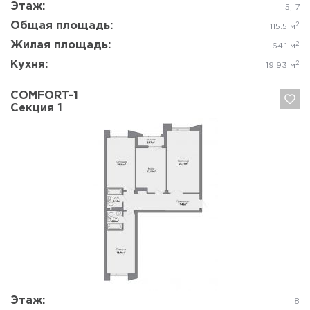
Этаж:
5, 7
Общая площадь:
2
115.5 м
Жилая площадь:
2
64.1 м
Кухня:
2
19.93 м
COMFORT-1
Секция 1
Да, удалить
Отмена
Этаж:
8