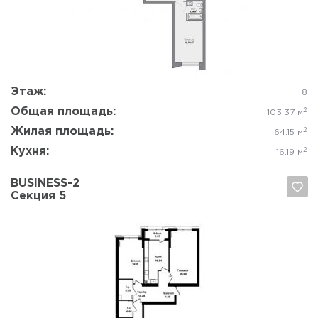
Да, удалить
Отмена
Этаж:
8
Общая площадь:
2
103.37 м
Жилая площадь:
2
64.15 м
Кухня:
2
16.19 м
BUSINESS-2
Секция 5