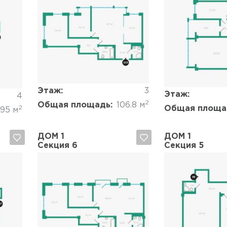
Да, удалить
Отмена
Да, удалить
Этаж:
3
Этаж:
4
2
Общая площадь:
106.8 м
2
Общая площа
95 м
ДОМ 1
ДОМ 1
Секция 6
Секция 5
Да, удалить
Отмена
Да, удалить