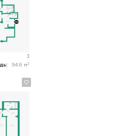
Отмена
3
2
дь:
94.6 м
Отмена