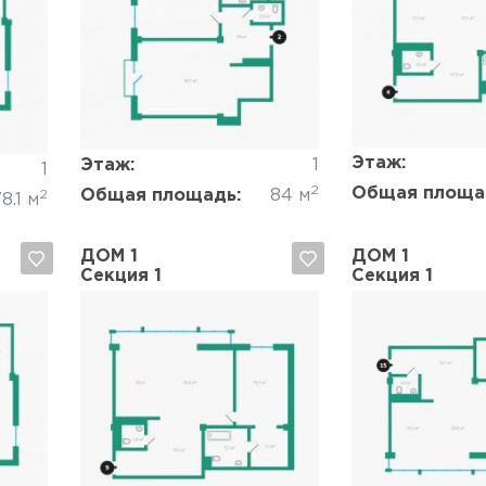
Да, удалить
Отмена
Да, удалить
Этаж:
Этаж:
1
1
2
Общая площа
Общая площадь:
84 м
2
8.1 м
ДОМ 1
ДОМ 1
Секция 1
Секция 1
Да, удалить
Отмена
Да, удалить