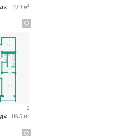
2
дь:
101.1 м
Отмена
2
2
дь:
119.5 м