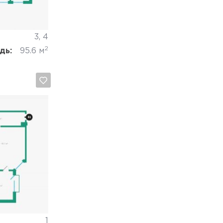
3, 4
2
дь:
95.6 м
Отмена
1