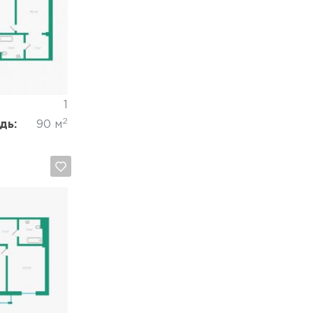
Отмена
1
2
дь:
90 м
Отмена