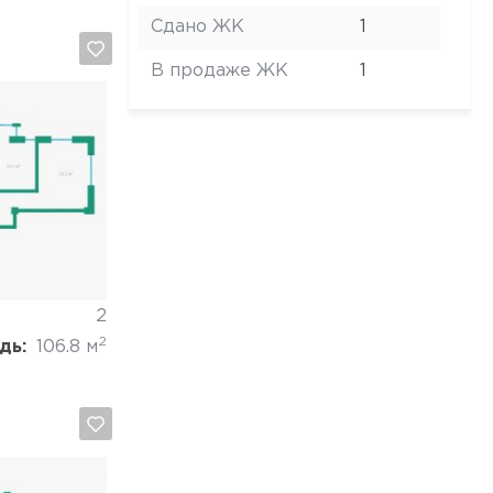
Сдано ЖК
1
В продаже ЖК
1
Отмена
2
2
дь:
106.8 м