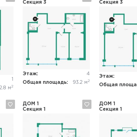
Секция 3
Секция 3
Да, удалить
Отмена
Да, удалить
Этаж:
4
Этаж:
1
2
Общая площадь:
93.2 м
Общая площа
2
2.8 м
ДОМ 1
ДОМ 1
Секция 1
Секция 1