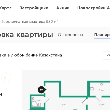
Карте
Застройщики
Акции
Новостройки 
2
Трехкомнатная квартира 93.2
м
овка квартиры
О комплексе
Планир
ека в любом банке Казахстана
У
,
Отмена
далить
4