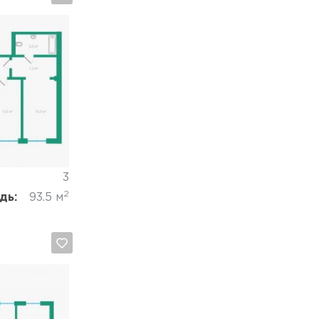
Отмена
3
2
дь:
93.5 м