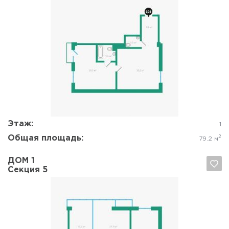
Да, удалить
Отмена
Этаж:
1
Общая площадь:
2
79.2 м
ДОМ 1
Секция 5