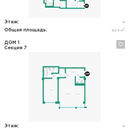
Этаж:
4
Общая площадь:
2
82.4 м
ДОМ 1
Секция 7
Да, удалить
Отмена
Этаж:
4