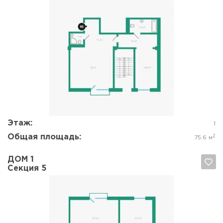
Да, удалить
Отмена
Этаж:
1
Общая площадь:
2
75.6 м
ДОМ 1
Секция 5