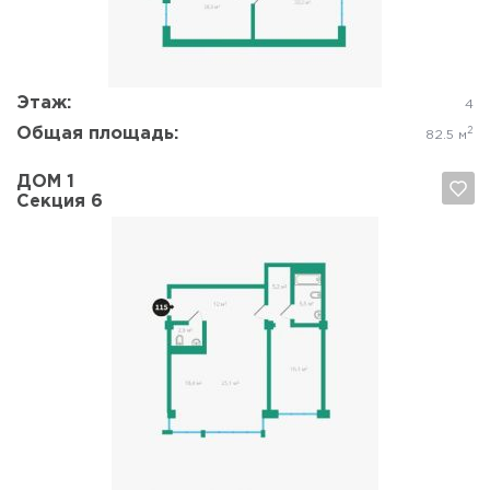
Этаж:
4
Общая площадь:
2
82.5 м
ДОМ 1
Секция 6
Да, удалить
Отмена