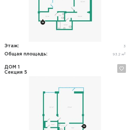
Да, удалить
Отмена
Этаж:
3
Общая площадь:
2
93.2 м
ДОМ 1
Секция 5
Да, удалить
Отмена