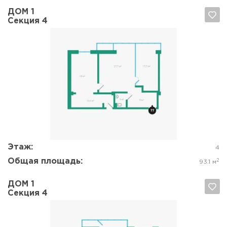
ДОМ 1
Секция 4
Да, удалить
Отмена
Этаж:
4
Общая площадь:
2
93.1 м
ДОМ 1
Секция 4