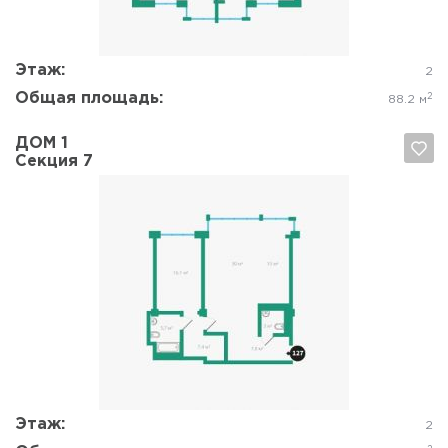
Этаж:
2
Общая площадь:
2
88.2 м
ДОМ 1
Секция 7
Да, удалить
Отмена
Этаж:
2