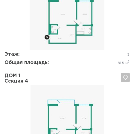
Да, удалить
Отмена
Этаж:
3
Общая площадь:
2
81.5 м
ДОМ 1
Секция 4
Да, удалить
Отмена