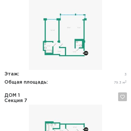
Да, удалить
Отмена
Этаж:
3
Общая площадь:
2
79.3 м
ДОМ 1
Секция 7