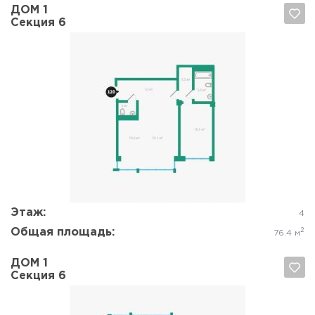
ДОМ 1
Секция 6
Да, удалить
Отмена
Этаж:
4
Общая площадь:
2
76.4 м
ДОМ 1
Секция 6