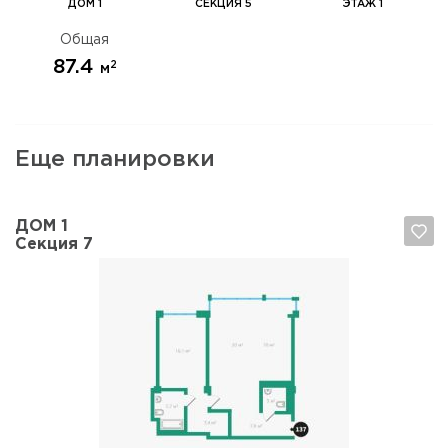
ДОМ 1
СЕКЦИЯ 5
ЭТАЖ 1
Общая
87.4
2
м
Еще планировки
ДОМ 1
Секция 7
Да, удалить
Отмена