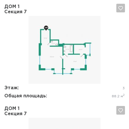
ДОМ 1
Секция 7
Да, удалить
Отмена
Этаж:
3
Общая площадь:
2
88.2 м
ДОМ 1
Секция 7