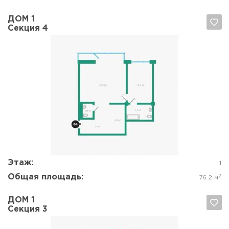
ДОМ 1
Секция 4
Да, удалить
Отмена
Этаж:
1
Общая площадь:
2
76.2 м
ДОМ 1
Секция 3