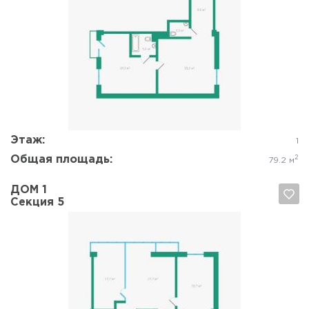
Да, удалить
Отмена
Этаж:
1
Общая площадь:
2
79.2 м
ДОМ 1
Секция 5
Да, удалить
Отмена