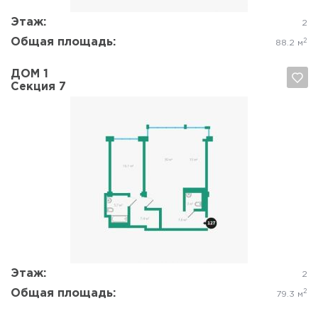
Этаж:
2
Общая площадь:
2
88.2 м
ДОМ 1
Секция 7
Да, удалить
Отмена
Этаж:
2
Общая площадь:
2
79.3 м