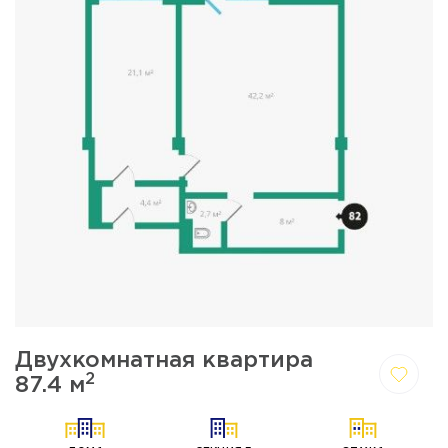
Двухкомнатная квартира
2
87.4 м
Да,
Отмена
удалить