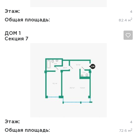
Этаж:
4
Общая площадь:
2
82.4 м
ДОМ 1
Секция 7
Да, удалить
Отмена
Этаж:
4
Общая площадь:
2
72.6 м