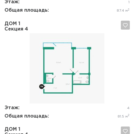
Этаж:
1
Общая площадь:
2
87.4 м
ДОМ 1
Секция 4
Да, удалить
Отмена
Этаж:
4
Общая площадь:
2
81.5 м
ДОМ 1