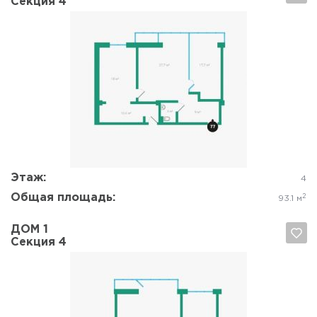
Секция 4
Да, удалить
Отмена
Этаж:
4
Общая площадь:
2
93.1 м
ДОМ 1
Секция 4