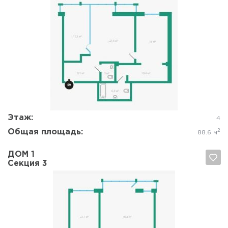
Да, удалить
Отмена
Этаж:
4
Общая площадь:
2
88.6 м
ДОМ 1
Секция 3