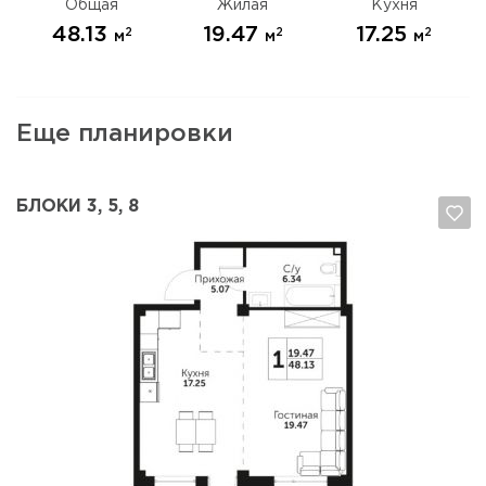
Общая
Жилая
Кухня
48.13
19.47
17.25
2
2
2
м
м
м
Еще планировки
БЛОКИ 3, 5, 8
Да, удалить
Отмена