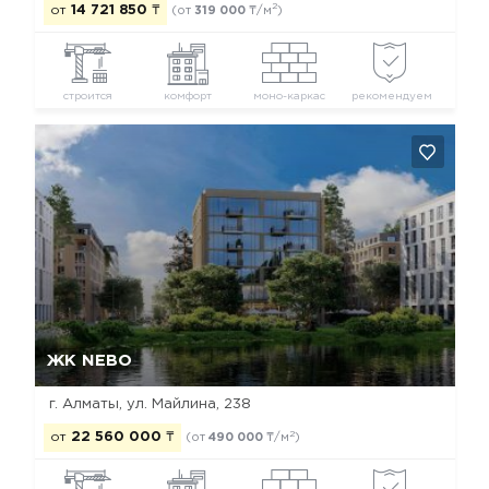
2
от
14 721 850
₸
(от
319 000
₸/м
)
строится
комфорт
моно-каркас
рекомендуем
Да, удалить
Отмена
ЖК NEBO
г. Алматы, ул. Майлина, 238
2
от
22 560 000
₸
(от
490 000
₸/м
)