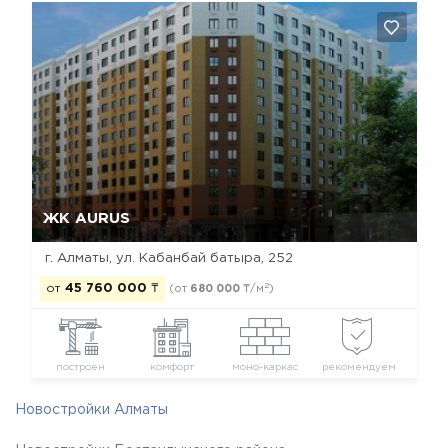
Да, удалить
Отмена
ЖК AURUS
г. Алматы, ул. Кабанбай батыра, 252
2
от
45 760 000
₸
(от
680 000
₸/м
)
построен
комфорт
моно-каркас
рекомендуем
Новостройки Алматы