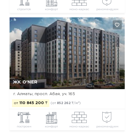
строится
комфорт
моно-каркас
рекомендуем
Да, удалить
Отмена
ЖК O'NER
г. Алматы, просп. Абая, уч. 165
2
от
110 845 200
₸
(от
852 262
₸/м
)
построен
комфорт
моно-каркас
рекомендуем