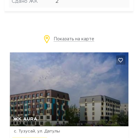
Сдано ЖК
2
Показать на карте
Да, удалить
Отмена
ЖК AURA
с. Тузусай, ул. Датулы