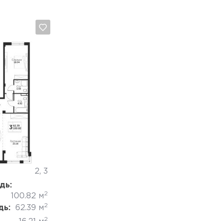
2
Отмена
2, 3
дь:
2
100.82 м
2
дь:
62.39 м
2