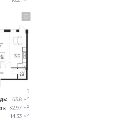
16.21 м
Отмена
1
2
дь:
63.8 м
2
дь:
32.97 м
2
14.33 м