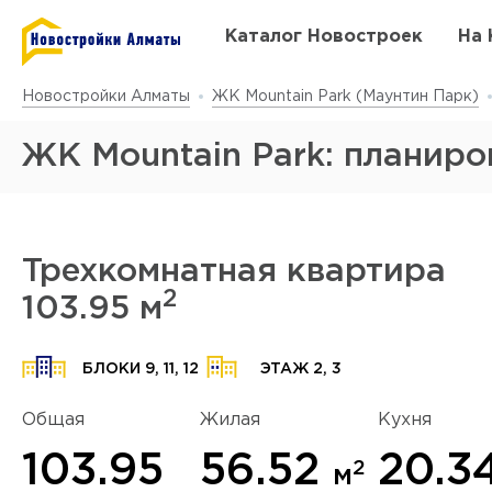
Каталог Новостроек
На 
Новостройки Алматы
ЖК Mountain Park (Маунтин Парк)
ЖК Mountain Park: планир
Трехкомнатная квартира
2
103.95 м
Да
у
БЛОКИ 9, 11, 12
ЭТАЖ 2, 3
Общая
Жилая
Кухня
103.95
56.52
20.3
2
м