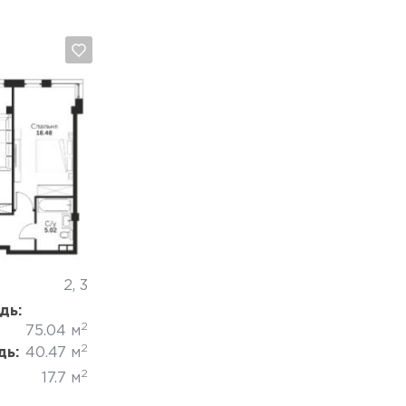
2
Отмена
2, 3
дь:
2
75.04 м
2
дь:
40.47 м
2
17.7 м