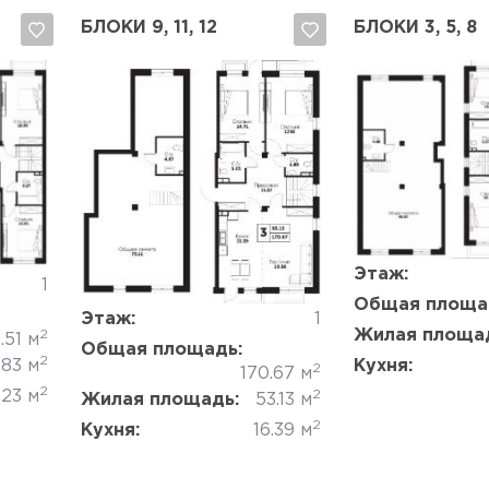
БЛОКИ 9, 11, 12
БЛОКИ 3, 5, 8
Да, удалить
Отмена
Да, удалить
Этаж:
1
Общая площа
Этаж:
1
Жилая площа
2
.51 м
Общая площадь:
2
.83 м
Кухня:
2
170.67 м
2
2
.23 м
Жилая площадь:
53.13 м
2
Кухня:
16.39 м