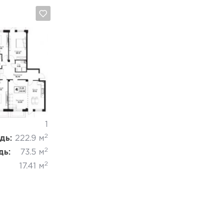
Отмена
1
2
дь:
222.9 м
2
дь:
73.5 м
2
17.41 м