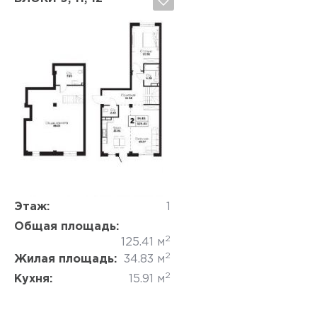
Да, удалить
Отмена
Этаж:
1
Общая площадь:
2
125.41 м
2
Жилая площадь:
34.83 м
2
Кухня:
15.91 м