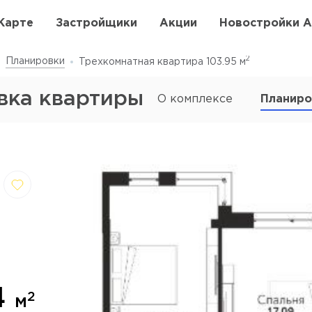
Карте
Застройщики
Акции
Новостройки 
2
Планировки
Трехкомнатная квартира 103.95
м
овка квартиры
О комплексе
Планиро
,
Отмена
далить
4
2
м