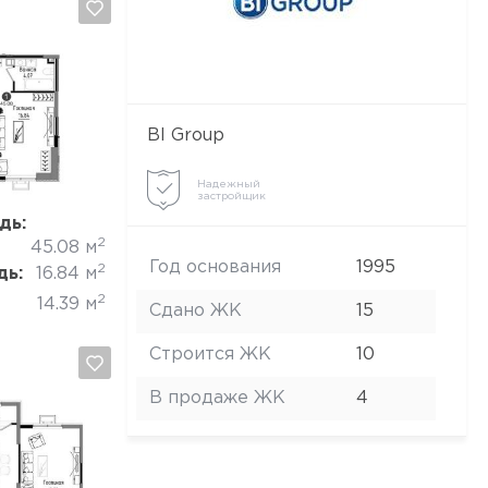
BI Group
Отмена
Надежный
застройщик
дь:
2
45.08 м
Год основания
1995
2
дь:
16.84 м
2
14.39 м
Сдано ЖК
15
Строится ЖК
10
В продаже ЖК
4