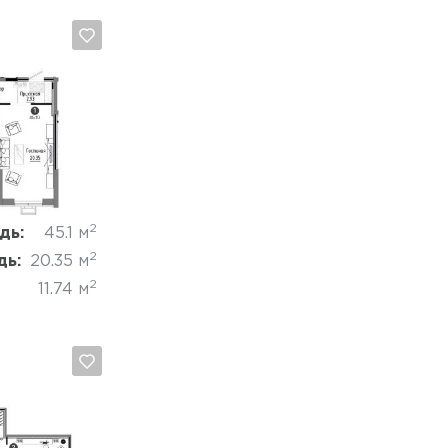
Отмена
2
дь:
45.1 м
2
дь:
20.35 м
2
11.74 м