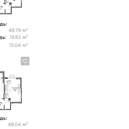
Отмена
дь:
2
48.79 м
2
дь:
19.82 м
2
15.04 м
Отмена
дь:
2
48.04 м