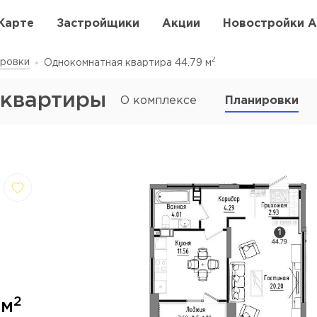
Карте
Застройщики
Акции
Новостройки 
2
ровки
Однокомнатная квартира 44.79
м
 квартиры
О комплексе
Планировки
,
Отмена
далить
6
2
м