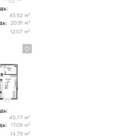
дь:
2
45.92 м
2
дь:
20.91 м
2
12.07 м
Отмена
дь:
2
45.77 м
2
дь:
17.09 м
2
14.79 м