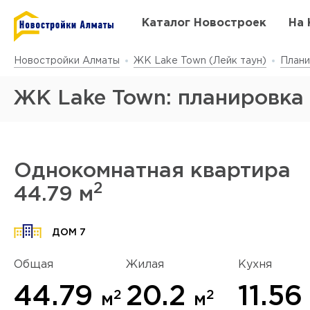
Каталог Новостроек
На 
Новостройки Алматы
ЖК Lake Town (Лейк таун)
Плани
ЖК Lake Town: планировка
Однокомнатная квартира
2
44.79 м
Да
у
ДОМ 7
Общая
Жилая
Кухня
44.79
20.2
11.5
2
2
м
м