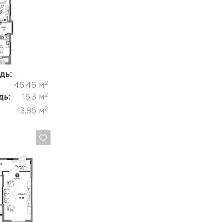
Отмена
дь:
2
46.46 м
2
дь:
16.3 м
2
13.86 м
Отмена