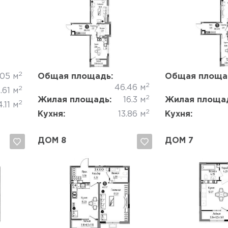
Да, удалить
Отмена
Да, удалить
2
.05 м
Общая площадь:
Общая площа
2
46.46 м
2
.61 м
2
Жилая площадь:
16.3 м
Жилая площа
2
4.11 м
2
Кухня:
13.86 м
Кухня:
ДОМ 8
ДОМ 7
Да, удалить
Отмена
Да, удалить