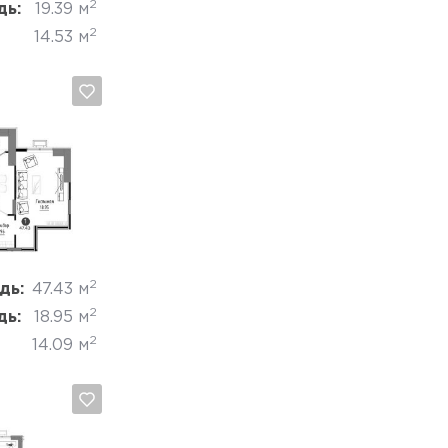
2
дь:
19.39 м
2
14.53 м
Отмена
2
дь:
47.43 м
2
дь:
18.95 м
2
14.09 м