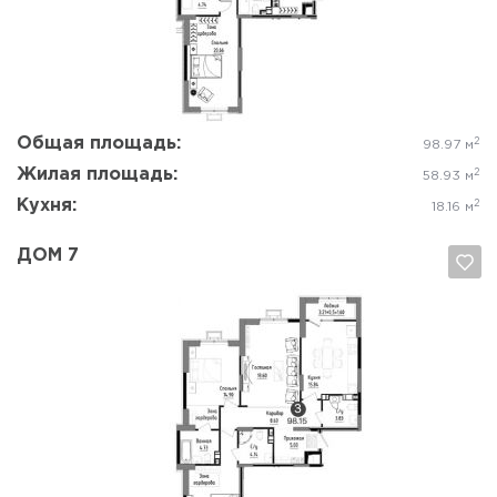
Да, удалить
Отмена
Общая площадь:
2
98.97 м
Жилая площадь:
2
58.93 м
Кухня:
2
18.16 м
ДОМ 7
Да, удалить
Отмена