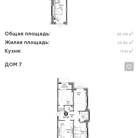
Общая площадь:
2
95.08 м
Жилая площадь:
2
55.66 м
Кухня:
2
17.61 м
ДОМ 7
Да, удалить
Отмена