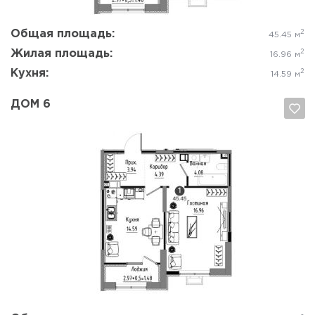
Общая площадь:
2
45.45 м
Жилая площадь:
2
16.96 м
Кухня:
2
14.59 м
ДОМ 6
Да, удалить
Отмена