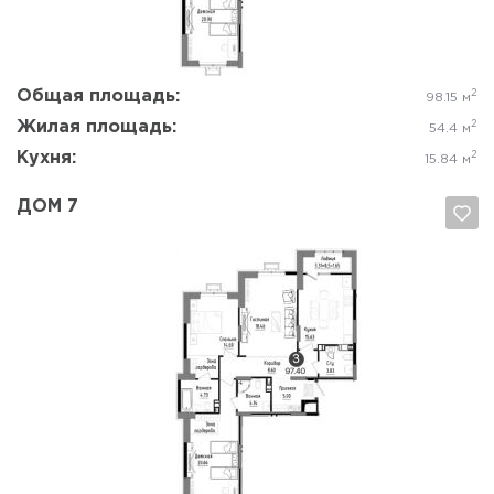
Общая площадь:
2
98.15 м
Жилая площадь:
2
54.4 м
Кухня:
2
15.84 м
ДОМ 7
Да, удалить
Отмена