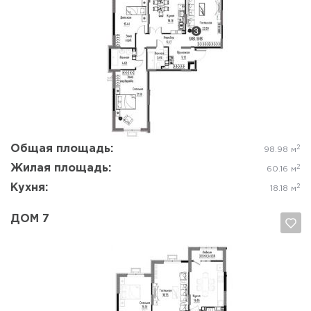
Да, удалить
Отмена
Общая площадь:
2
98.98 м
Жилая площадь:
2
60.16 м
Кухня:
2
18.18 м
ДОМ 7