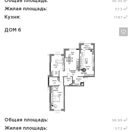
Общая площадь:
96.99 м
Жилая площадь:
2
57.3 м
Кухня:
2
17.87 м
ДОМ 6
Да, удалить
Отмена
Общая площадь:
2
96.99 м
Жилая площадь:
2
57.3 м