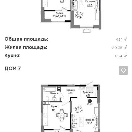
Да, удалить
Отмена
Общая площадь:
2
45.1 м
Жилая площадь:
2
20.35 м
Кухня:
2
11.74 м
ДОМ 7
Да, удалить
Отмена