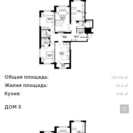
Да, удалить
Отмена
Общая площадь:
2
134.04 м
Жилая площадь:
2
72.4 м
Кухня:
2
17.15 м
ДОМ 5