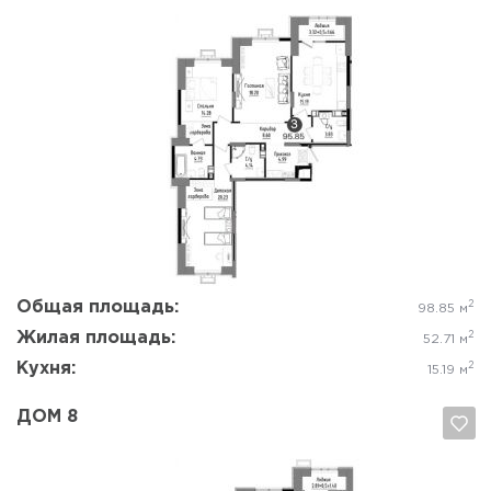
Да, удалить
Отмена
Общая площадь:
2
98.85 м
Жилая площадь:
2
52.71 м
Кухня:
2
15.19 м
ДОМ 8