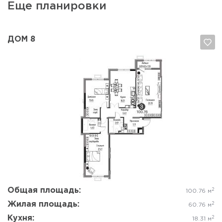
Еще планировки
ДОМ 8
Да, удалить
Отмена
Общая площадь:
2
100.76 м
Жилая площадь:
2
60.76 м
Кухня:
2
18.31 м