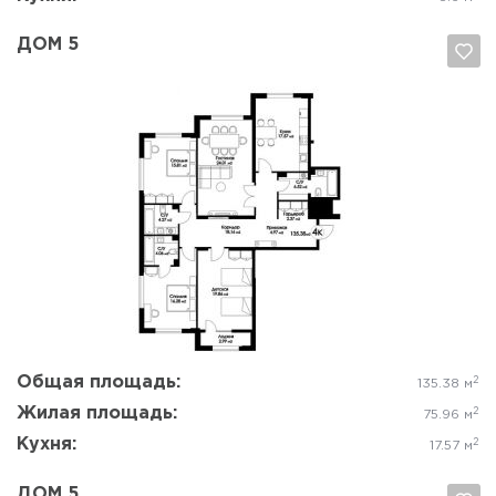
ДОМ 5
Да, удалить
Отмена
Общая площадь:
2
135.38 м
Жилая площадь:
2
75.96 м
Кухня:
2
17.57 м
ДОМ 5