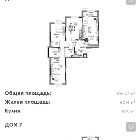
Да, удалить
Отмена
Общая площадь:
2
100.05 м
Жилая площадь:
2
60.16 м
Кухня:
2
18.18 м
ДОМ 7