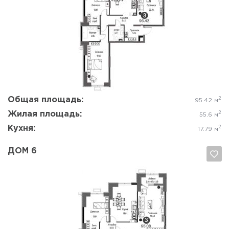
Да, удалить
Отмена
Общая площадь:
2
95.42 м
Жилая площадь:
2
55.6 м
Кухня:
2
17.79 м
ДОМ 6