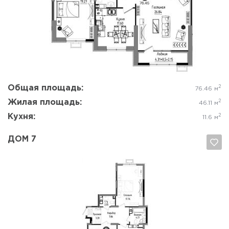
Да, удалить
Отмена
Общая площадь:
2
76.46 м
Жилая площадь:
2
46.11 м
Кухня:
2
11.6 м
ДОМ 7