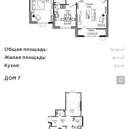
Да, удалить
Отмена
Общая площадь:
2
76.46 м
Жилая площадь:
2
46.11 м
Кухня:
2
11.6 м
ДОМ 7