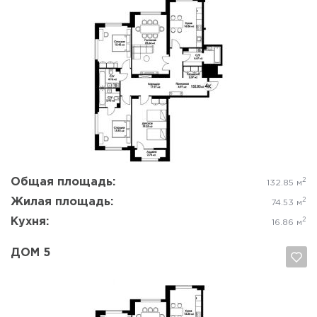
Да, удалить
Отмена
Общая площадь:
2
132.85 м
Жилая площадь:
2
74.53 м
Кухня:
2
16.86 м
ДОМ 5