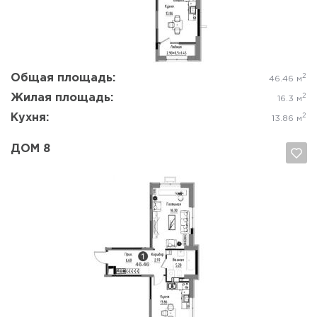
Общая площадь:
2
46.46 м
Жилая площадь:
2
16.3 м
Кухня:
2
13.86 м
ДОМ 8
Да, удалить
Отмена