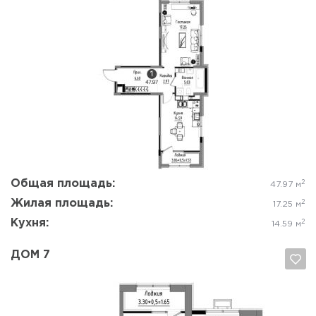
Да, удалить
Отмена
Общая площадь:
2
47.97 м
Жилая площадь:
2
17.25 м
Кухня:
2
14.59 м
ДОМ 7