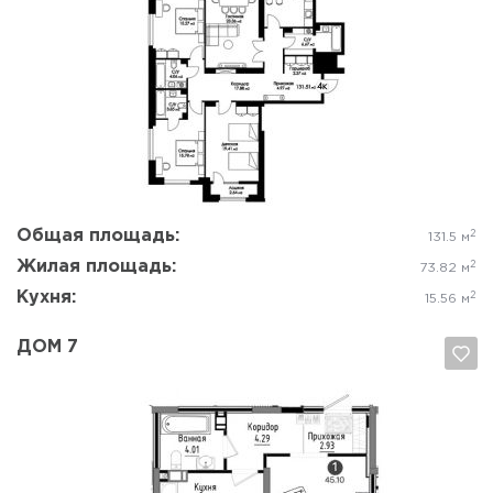
Да, удалить
Отмена
Общая площадь:
2
131.5 м
Жилая площадь:
2
73.82 м
Кухня:
2
15.56 м
ДОМ 7